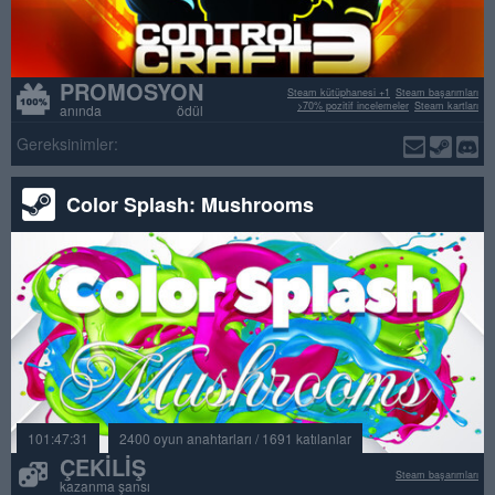
PROMOSYON
Steam kütüphanesi +1
Steam başarımları
>70% pozitif incelemeler
Steam kartları
anında ödül
Gereksinimler:
Color Splash: Mushrooms
101:47:31
2400 oyun anahtarları / 1691 katılanlar
ÇEKILIŞ
Steam başarımları
kazanma şansı