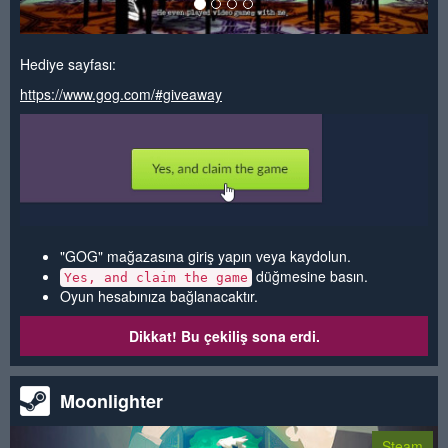
Hediye sayfası:
https://www.gog.com/#giveaway
"GOG" mağazasına giriş yapın veya kaydolun.
düğmesine basın.
Yes, and claim the game
Oyun hesabınıza bağlanacaktır.
Dikkat! Bu çekiliş sona erdi.
Moonlighter
Steam