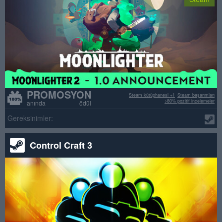
PROMOSYON
Steam kütüphanesi +1
Steam başarımları
>80% pozitif incelemeler
anında ödül
Gereksinimler:
Control Craft 3