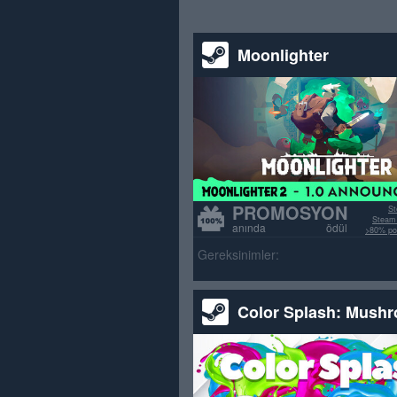
Moonlighter
PROMOSYON
St
Steam 
anında ödül
>80% poz
Gereksinimler:
Color Splash: Mush