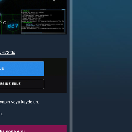
s-672fdc
yapın veya kaydolun.
n.
liş sona erdi.