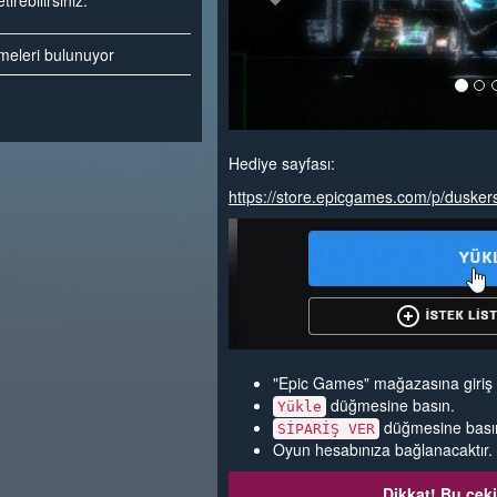
irebilirsiniz.
emeleri bulunuyor
Hediye sayfası:
https://store.epicgames.com/p/dusker
"Epic Games" mağazasına giriş 
düğmesine basın.
Yükle
düğmesine bası
SİPARİŞ VER
Oyun hesabınıza bağlanacaktır.
Dikkat! Bu çeki