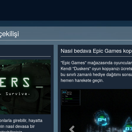
kilişi
Nasıl bedava Epic Games kopya
"Epic Games" mağazasında oyuncuları h
Kendi "Duskers" oyun kopyanızı ücrets
bu sınırlı zamanlı hediye dağıtımı son
hemen harekete geçin.
<
nlarla girebilir, hayatta
nin nasıl devasa bir