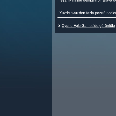
mezarlık haline geldiğini bir araya get
Yüzde %90'den fazla pozitif incel
Oyunu Epic Games'de görüntüle