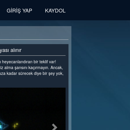
GIRIŞ YAP
KAYDOL
sı alınır
eyecanlandıran bir teklif var!
iz alma şansını kaçırmayın. Ancak,
suza kadar sürecek diye bir şey yok,
>