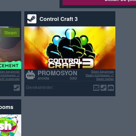
Control Craft 3
Steam
PROMOSYON
eam başarımları
Steam başarımları
kütüphanesi +1
Steam kütüphanesi +1
anında ödül
itif incelemeler
Steam kartları
>70% pozitif incelemeler
Gereksinimler:
rooms