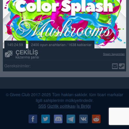
145:24:59
2400 oyun anahtarları / 1638 katılanlar
ÇEKILIŞ
Steam başarımları
kazanma şansı
Gereksinimler:
© Givee.Club 2017-2025 Tüm hakları saklıdır. tüm ticari markalar
ilgili sahiplerinin mülkiyetindedir.
SSS
Gizlilik politikası
İş Birliği