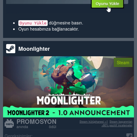
düğmesine basın.
Oyunu Yükle
Oyun hesabınıza bağlanacaktır.
Moonlighter
Steam
PROMOSYON
Steam kütüphanesi +1
Steam başarımları
>80% pozitif incelemeler
anında ödül
Gereksinimler: