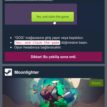
"GOG" mağazasına giriş yapın veya kaydolun.
düğmesine basın.
Yes, and claim the game
Oyun hesabınıza bağlanacaktır.
Dikkat! Bu çekiliş sona erdi.
Moonlighter
Steam