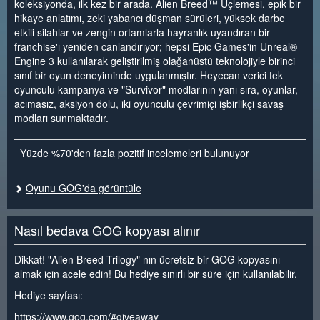
koleksiyonda, ilk kez bir arada. Alien Breed™ Üçlemesi, epik bir
hikaye anlatımı, zeki yabancı düşman sürüleri, yüksek darbe
etkili silahlar ve zengin ortamlarla hayranlık uyandıran bir
franchise'ı yeniden canlandırıyor; hepsi Epic Games'in Unreal®
Engine 3 kullanılarak geliştirilmiş olağanüstü teknolojiyle birinci
sınıf bir oyun deneyiminde uygulanmıştır. Heyecan verici tek
oyunculu kampanya ve "Survivor" modlarının yanı sıra, oyunlar,
acımasız, aksiyon dolu, iki oyunculu çevrimiçi işbirlikçi savaş
modları sunmaktadır.
Yüzde %70'den fazla pozitif incelemeleri bulunuyor
Oyunu GOG'da görüntüle
Nasıl bedava GOG kopyası alınır
Dikkat! "Alien Breed Trilogy" nın ücretsiz bir GOG kopyasını
almak için acele edin! Bu hediye sınırlı bir süre için kullanılabilir.
Hediye sayfası:
https://www.gog.com/#giveaway