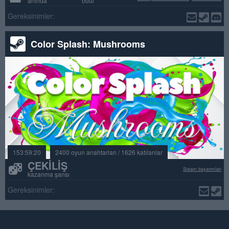
anında ödül
Gereksinimler:
Color Splash: Mushrooms
153:59:20
2400 oyun anahtarları / 1626 katılanlar
ÇEKILIŞ
Steam başarımları
kazanma şansı
Gereksinimler: