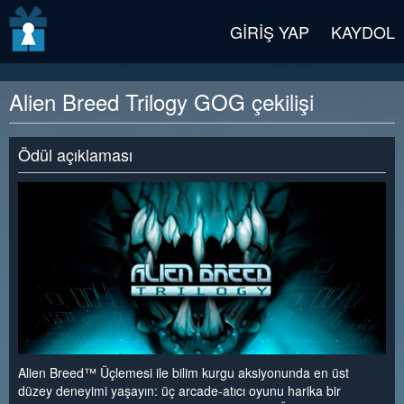
v2 beta
GIRIŞ YAP
KAYDOL
Alien Breed Trilogy GOG çekilişi
Ödül açıklaması
Alien Breed™ Üçlemesi ile bilim kurgu aksiyonunda en üst
düzey deneyimi yaşayın: üç arcade-atıcı oyunu harika bir