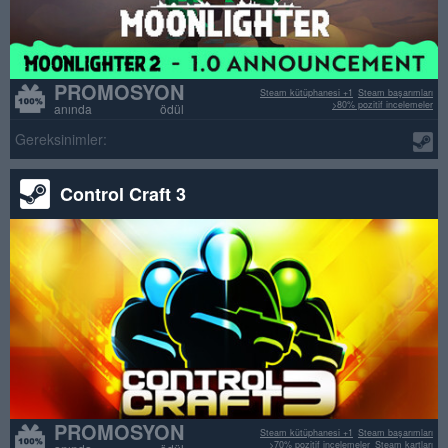
PROMOSYON
Steam kütüphanesi +1
Steam başarımları
>80% pozitif incelemeler
anında ödül
Gereksinimler:
Control Craft 3
PROMOSYON
Steam kütüphanesi +1
Steam başarımları
>70% pozitif incelemeler
Steam kartları