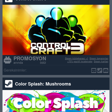
PROMOSYON
Steam kütüphanesi +1
Steam başarımları
>70% pozitif incelemeler
Steam kartları
anında ödül
Gereksinimler:
Color Splash: Mushrooms