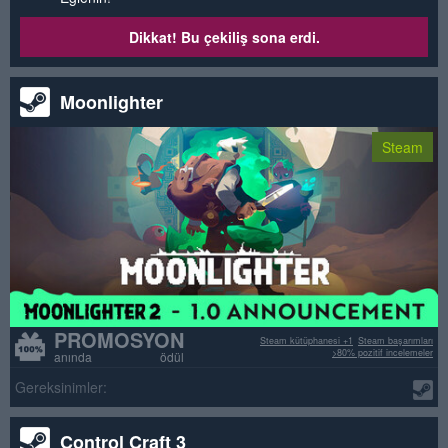
Dikkat! Bu çekiliş sona erdi.
Moonlighter
Steam
PROMOSYON
Steam kütüphanesi +1
Steam başarımları
>80% pozitif incelemeler
anında ödül
Gereksinimler:
Control Craft 3