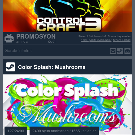
PROMOSYON
Steam kütüphanesi +1
Steam başarımları
>70% pozitif incelemeler
Steam kartları
anında ödül
Gereksinimler:
Color Splash: Mushrooms
127:24:03
2400 oyun anahtarları / 1665 katılanlar