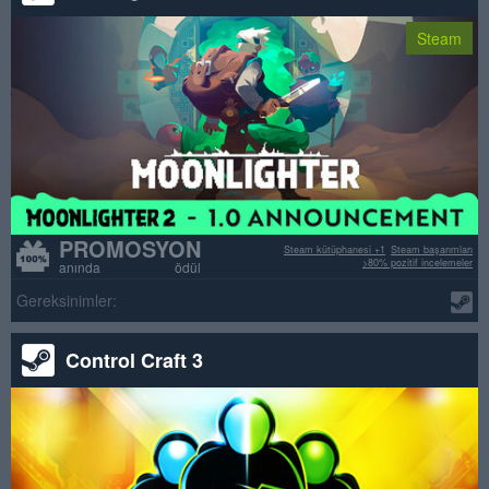
Steam
PROMOSYON
Steam kütüphanesi +1
Steam başarımları
>80% pozitif incelemeler
anında ödül
Gereksinimler:
Control Craft 3