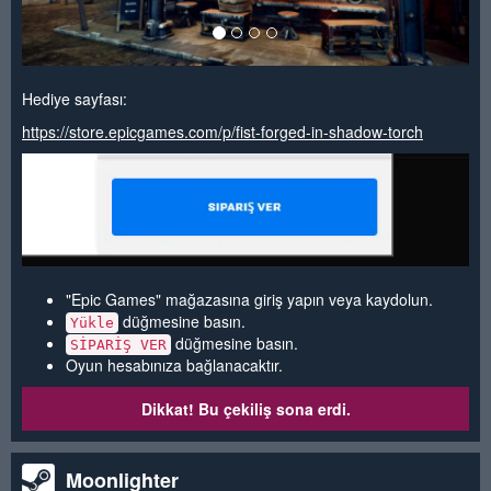
Hediye sayfası:
https://store.epicgames.com/p/fist-forged-in-shadow-torch
"Epic Games" mağazasına giriş yapın veya kaydolun.
düğmesine basın.
Yükle
düğmesine basın.
SİPARİŞ VER
Oyun hesabınıza bağlanacaktır.
Dikkat! Bu çekiliş sona erdi.
Moonlighter