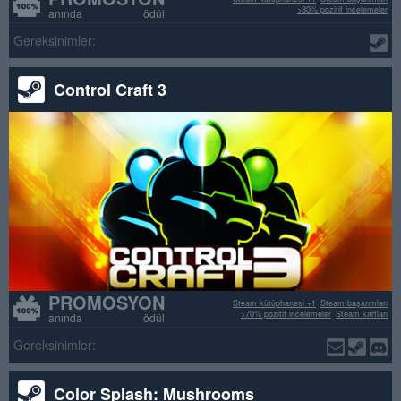
>80% pozitif incelemeler
anında ödül
Gereksinimler:
Control Craft 3
PROMOSYON
Steam kütüphanesi +1
Steam başarımları
>70% pozitif incelemeler
Steam kartları
anında ödül
Gereksinimler:
Color Splash: Mushrooms