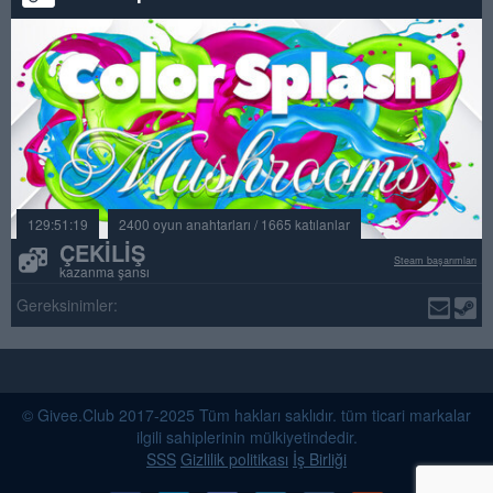
129:51:19
2400 oyun anahtarları / 1665 katılanlar
ÇEKILIŞ
Steam başarımları
kazanma şansı
Gereksinimler:
© Givee.Club 2017-2025 Tüm hakları saklıdır. tüm ticari markalar
ilgili sahiplerinin mülkiyetindedir.
SSS
Gizlilik politikası
İş Birliği