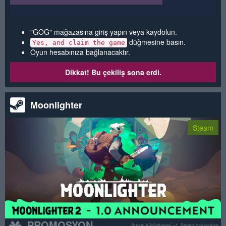
"GOG" mağazasına giriş yapın veya kaydolun.
düğmesine basın.
Yes, and claim the game
Oyun hesabınıza bağlanacaktır.
Dikkat! Bu çekiliş sona erdi.
Moonlighter
Steam
PROMOSYON
Steam kütüphanesi +1
Steam başarımları