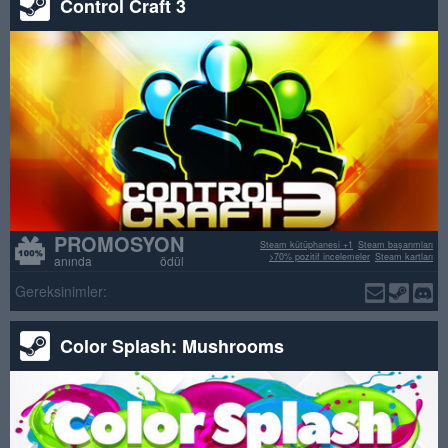
Control Craft 3
PROMOSYON
Steam kütüphanesi +1
Steam başarımları
>70% pozitif incelemeler
Steam kartları
anında ödül
Gereksinimler:
Color Splash: Mushrooms