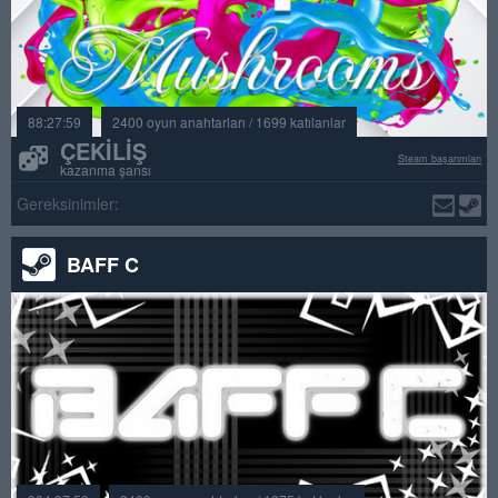
88:27:59
2400 oyun anahtarları / 1699 katılanlar
ÇEKILIŞ
Steam başarımları
kazanma şansı
Gereksinimler:
BAFF C