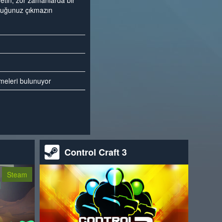
önetin, zor zamanlarda bir
nduğunuz çıkmazın
emeleri bulunuyor
Control Craft 3
Steam