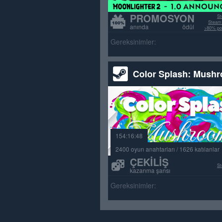
PROMOSYON
St
Steam 
anında ödül
>80% poz
Gereksinimler:
Color Splash: Mush
154:16:48
2400 oyun anahtarları / 1626 katılanlar
ÇEKILIŞ
St
kazanma şansı
Gereksinimler: