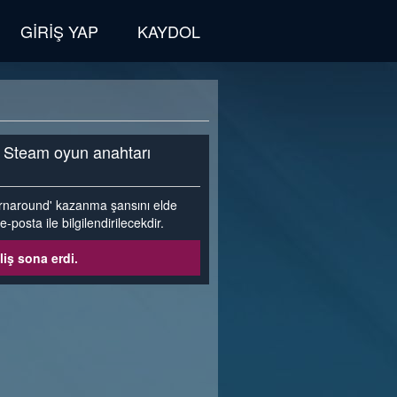
GIRIŞ YAP
KAYDOL
a Steam oyun anahtarı
Turnaround' kazanma şansını elde
posta ile bilgilendirilecekdir.
liş sona erdi.