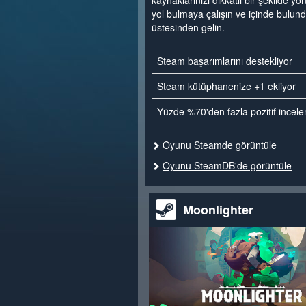
kaynaklarınızı dikkatli bir şekilde y
yol bulmaya çalışın ve içinde bulu
üstesinden gelin.
Steam başarımlarını destekliyor
Steam kütüphanenize +1 ekliyor
Yüzde %70'den fazla pozitif incel
Oyunu Steamde görüntüle
Oyunu SteamDB'de görüntüle
Moonlighter