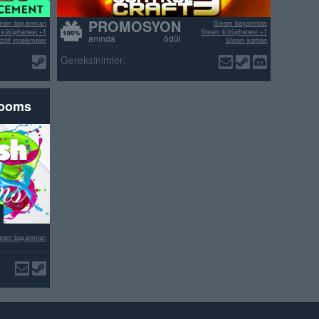
PROMOSYON
eam başarımları
Steam başarımları
kütüphanesi +1
Steam kütüphanesi +1
anında ödül
itif incelemeler
Steam kartları
>70% pozitif incelemeler
Gereksinimler:
rooms
eam başarımları