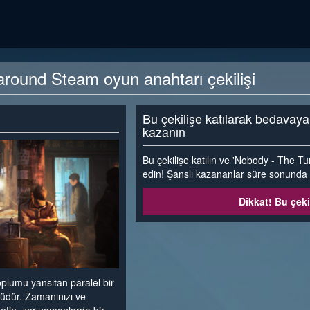
round Steam oyun anahtarı çekilişi
Bu çekilişe katılarak bedavay
kazanın
Bu çekilişe katılın ve 'Nobody - The 
edin! Şanslı kazananlar süre sonunda e-
Dikkat! Bu çeki
lumu yansıtan paralel bir
üdür. Zamanınızı ve