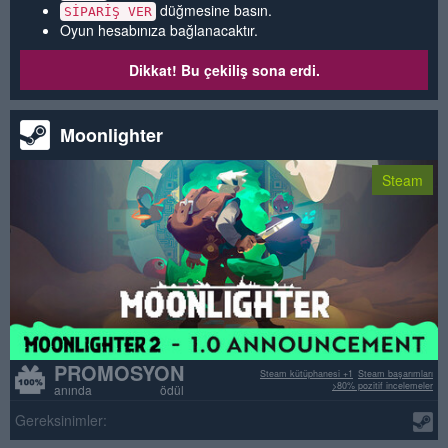
düğmesine basın.
SİPARİŞ VER
Oyun hesabınıza bağlanacaktır.
Dikkat! Bu çekiliş sona erdi.
Moonlighter
Steam
PROMOSYON
Steam kütüphanesi +1
Steam başarımları
>80% pozitif incelemeler
anında ödül
Gereksinimler: