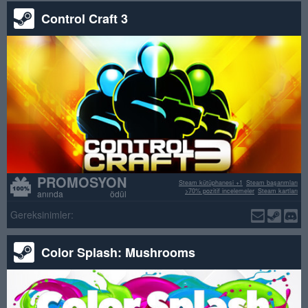
Control Craft 3
PROMOSYON
Steam kütüphanesi +1
Steam başarımları
>70% pozitif incelemeler
Steam kartları
anında ödül
Gereksinimler:
Color Splash: Mushrooms