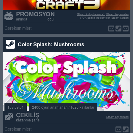
PROMOSYON
Steam kütüphanesi +1
Steam başarımları
>70% pozitif incelemeler
Steam kartları
anında ödül
Gereksinimler:
Color Splash: Mushrooms
153:59:01
2400 oyun anahtarları / 1626 katılanlar
ÇEKILIŞ
Steam başarımları
kazanma şansı
Gereksinimler: