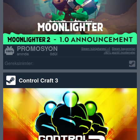
PROMOSYON
Steam kütüphanesi +1
Steam başarımları
>80% pozitif incelemeler
anında ödül
Gereksinimler:
Control Craft 3