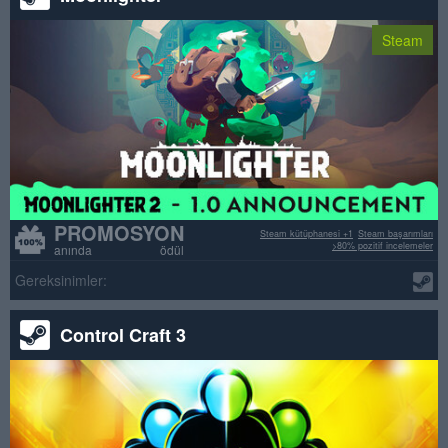
Steam
PROMOSYON
Steam kütüphanesi +1
Steam başarımları
>80% pozitif incelemeler
anında ödül
Gereksinimler:
Control Craft 3