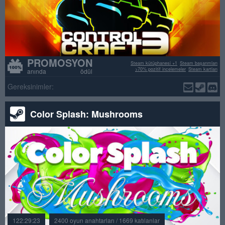
PROMOSYON
Steam kütüphanesi +1
Steam başarımları
>70% pozitif incelemeler
Steam kartları
anında ödül
Gereksinimler:
Color Splash: Mushrooms
122:29:23
2400 oyun anahtarları / 1669 katılanlar