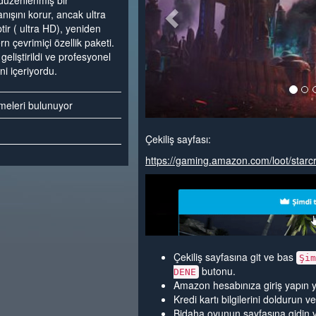
düzenlenmiş bir
nışını korur, ancak ultra
tir ( ultra HD), yeniden
n çevrimiçi özellik paketi.
eliştirildi ve profesyonel
ni içeriyordu.
emeleri bulunuyor
Çekiliş sayfası:
https://gaming.amazon.com/loot/starcr
Çekiliş sayfasına git ve bas
Şim
butonu.
DENE
Amazon hesabınıza giriş yapın 
Kredi kartı bilgilerini doldurun 
Bidaha oyunun sayfasına gidin 