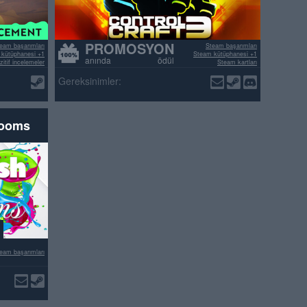
PROMOSYON
eam başarımları
Steam başarımları
kütüphanesi +1
Steam kütüphanesi +1
anında ödül
itif incelemeler
Steam kartları
>70% pozitif incelemeler
Gereksinimler:
rooms
eam başarımları