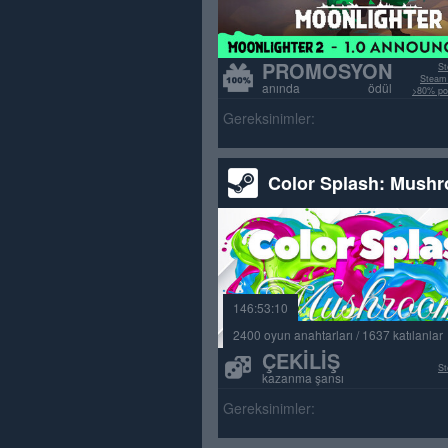
PROMOSYON
St
Steam 
anında ödül
>80% poz
Gereksinimler:
Color Splash: Mush
146:53:10
2400 oyun anahtarları / 1637 katılanlar
ÇEKILIŞ
St
kazanma şansı
Gereksinimler: