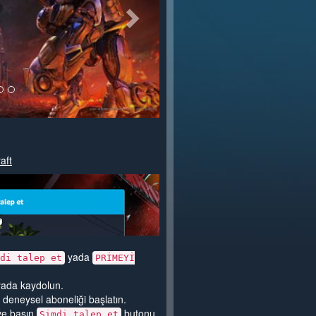
aft
yada
di talep et
PRİMEYİ
yada kaydolun.
ve deneysel aboneliği başlatın.
ve basın
butonu.
Şimdi talep et