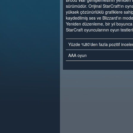
Brood War genişlemesinin yeniden 
sürümüdür. Orijinal StarCraft'ın oyna
yüksek çözünürlüklü grafiklere sahip
kaydedilmiş ses ve Blizzard'ın moder
Yeniden düzenleme, bir yıl boyunca g
StarCraft oyuncularının oyun testleri
Yüzde %80'den fazla pozitif incel
AAA oyun