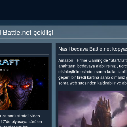
Battle.net çekilişi
Nasıl bedava Battle.net kopyası
Amazon - Prime Gaming'de "StarCraft:
anahtarını bedavaya alabilirsiniz , üc
etkinleştirilmesinden sonra kullanılabil
geçerli bir kredi kartına sahip olmanız
sonra web sitesinden kaldırabilir ve abon
<
zamanlı strateji video
017'de piyasaya sürülen