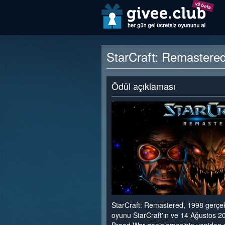
v2 beta
StarCraft: Remastered 
Ödül açıklaması
StarCraft: Remastered, 1998 gerçek 
oyunu StarCraft'ın ve 14 Ağustos 2