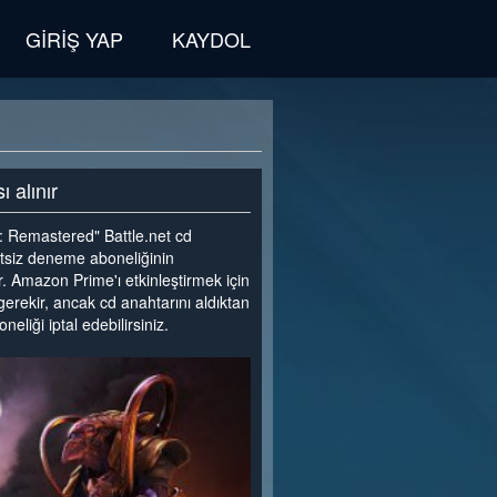
GIRIŞ YAP
KAYDOL
 alınır
 Remastered" Battle.net cd
retsiz deneme aboneliğinin
ir. Amazon Prime'ı etkinleştirmek için
 gerekir, ancak cd anahtarını aldıktan
eliği iptal edebilirsiniz.
>