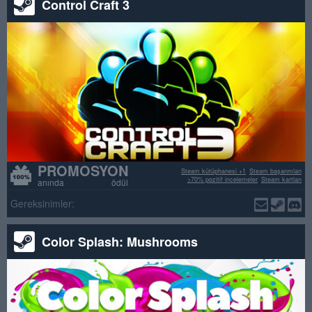
Control Craft 3
PROMOSYON
Steam kütüphanesi +1
Steam başarımları
>70% pozitif incelemeler
Steam kartları
anında ödül
Gereksinimler:
Color Splash: Mushrooms