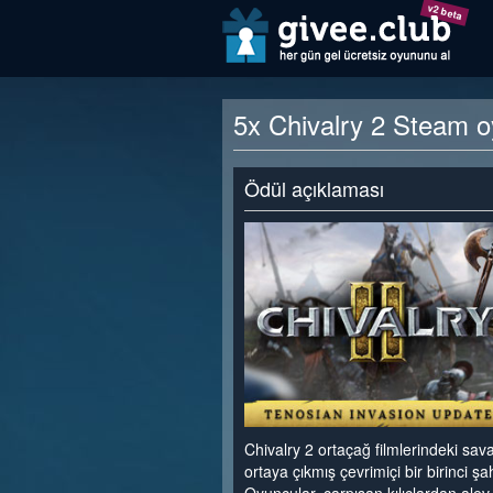
v2 beta
5x Chivalry 2 Steam oy
Ödül açıklaması
Chivalry 2 ortaçağ filmlerindeki sav
ortaya çıkmış çevrimiçi bir birinci ş