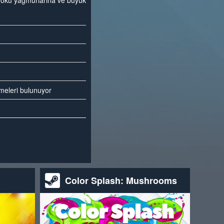
v oku yağmurlarına ve büyük
emeleri bulunuyor
Color Splash: Mushrooms