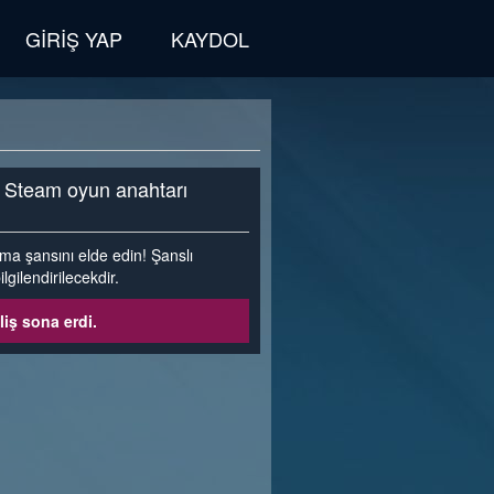
GIRIŞ YAP
KAYDOL
a Steam oyun anahtarı
nma şansını elde edin! Şanslı
gilendirilecekdir.
liş sona erdi.