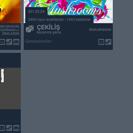
201:25:24
2400 oyun anahtarları / 1543 katılanlar
ÇEKILIŞ
eam başarımları
Steam başarımları
kütüphanesi +1
kazanma şansı
Steam kartları
itif incelemeler
Gereksinimler: