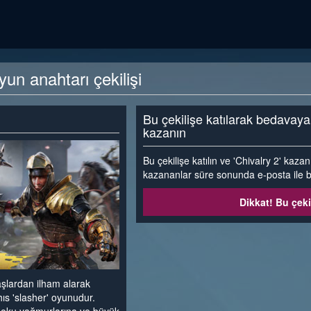
un anahtarı çekilişi
Bu çekilişe katılarak bedavay
kazanın
Bu çekilişe katılın ve 'Chivalry 2' kaza
kazananlar süre sonunda e-posta ile bil
Dikkat! Bu çeki
aşlardan ilham alarak
ahıs 'slasher' oyunudur.