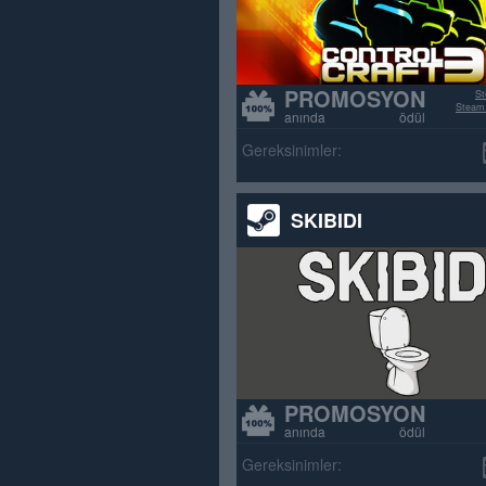
PROMOSYON
St
Steam 
anında ödül
>70% poz
Gereksinimler:
SKIBIDI
PROMOSYON
anında ödül
Gereksinimler: