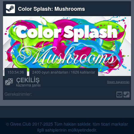
Color Splash: Mushrooms
153:54:36
2400 oyun anahtarları / 1626 katılanlar
ÇEKILIŞ
Steam başarımları
kazanma şansı
Gereksinimler:
© Givee.Club 2017-2025 Tüm hakları saklıdır. tüm ticari markalar
ilgili sahiplerinin mülkiyetindedir.