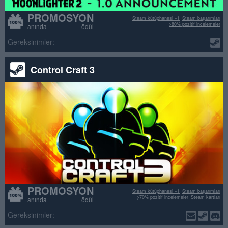
PROMOSYON
Steam kütüphanesi +1
Steam başarımları
>80% pozitif incelemeler
anında ödül
Gereksinimler:
Control Craft 3
PROMOSYON
Steam kütüphanesi +1
Steam başarımları
>70% pozitif incelemeler
Steam kartları
anında ödül
Gereksinimler: