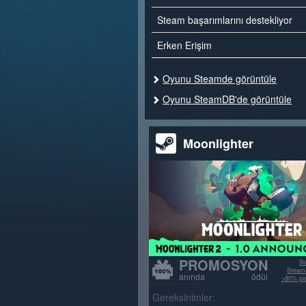
Steam başarımlarını destekliyor
Erken Erişim
Oyunu Steamde görüntüle
Oyunu SteamDB'de görüntüle
Moonlighter
PROMOSYON
St
Steam 
anında ödül
>80% poz
Gereksinimler: