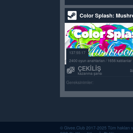
Color Splash: Mush
137:55:17
2400 oyun anahtarları / 1656 katılanlar
ÇEKILIŞ
St
kazanma şansı
Gereksinimler:
© Givee.Club 2017-2025 Tüm hakları saklı