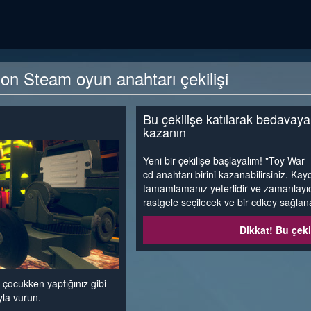
n Steam oyun anahtarı çekilişi
Bu çekilişe katılarak bedavay
kazanın
Yeni bir çekilişe başlayalım! "Toy Wa
cd anahtarı birini kazanabilirsiniz. Ka
tamamlamanız yeterlidir ve zamanlayıc
rastgele seçilecek ve bir cdkey sağlana
Dikkat! Bu çeki
ı çocukken yaptığınız gibi
la vurun.