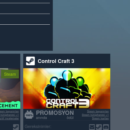
Control Craft 3
Steam
PROMOSYON
eam başarımları
Steam başarımları
kütüphanesi +1
Steam kütüphanesi +1
anında ödül
itif incelemeler
Steam kartları
>70% pozitif incelemeler
Gereksinimler: