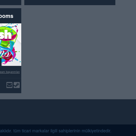
rooms
eam başarımları
dır. tüm ticari markalar ilgili sahiplerinin mülkiyetindedir.