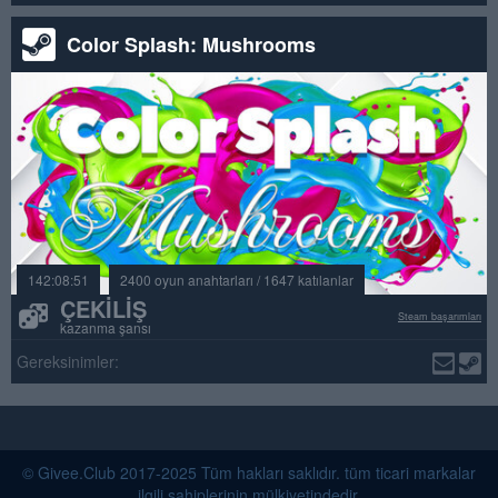
Color Splash: Mushrooms
142:08:51
2400 oyun anahtarları / 1647 katılanlar
ÇEKILIŞ
Steam başarımları
kazanma şansı
Gereksinimler:
© Givee.Club 2017-2025 Tüm hakları saklıdır. tüm ticari markalar
ilgili sahiplerinin mülkiyetindedir.