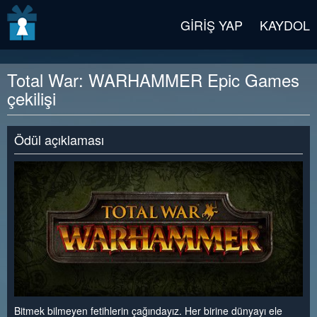
v2 beta
GIRIŞ YAP
KAYDOL
Total War: WARHAMMER Epic Games
çekilişi
Ödül açıklaması
Bitmek bilmeyen fetihlerin çağındayız. Her birine dünyayı ele