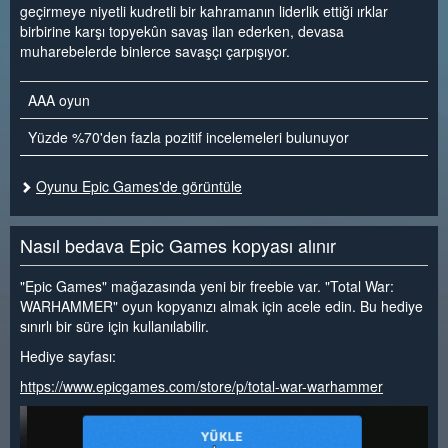
geçirmeye niyetli kudretli bir kahramanın liderlik ettiği ırklar
birbirine karşı topyekûn savaş ilan ederken, devasa
muharebelerde binlerce savaşçı çarpışıyor.
AAA oyun
Yüzde %70'den fazla pozitif incelemeleri bulunuyor
Oyunu Epic Games'de görüntüle
Nasıl bedava Epic Games kopyası alınır
"Epic Games" mağazasında yeni bir freebie var. "Total War:
WARHAMMER" oyun kopyanızı almak için acele edin. Bu hediye
sınırlı bir süre için kullanılabilir.
Hediye sayfası:
https://www.epicgames.com/store/p/total-war-warhammer