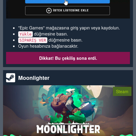
"Epic Games" mağazasına giriş yapın veya kaydolun.
düğmesine basın.
Yükle
düğmesine basın.
SİPARİŞ VER
Oyun hesabınıza bağlanacaktır.
Dikkat! Bu çekiliş sona erdi.
Moonlighter
Steam