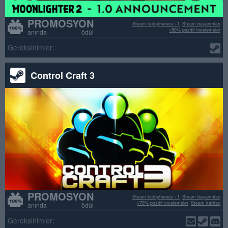
PROMOSYON
Steam kütüphanesi +1
Steam başarımları
>80% pozitif incelemeler
anında ödül
Gereksinimler:
Control Craft 3
PROMOSYON
Steam kütüphanesi +1
Steam başarımları
>70% pozitif incelemeler
Steam kartları
anında ödül
Gereksinimler: