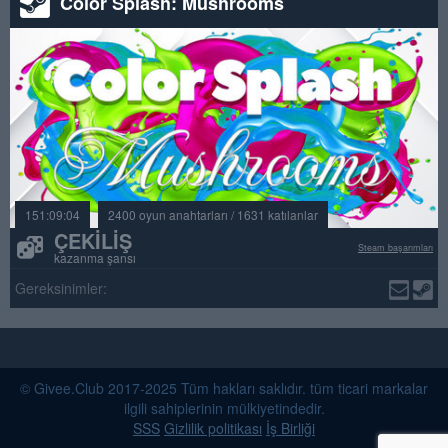
Color Splash: Mushrooms
151:09:04
2400 oyun anahtarları / 1631 katılanlar
ÇEKILIŞ
Steam başarımları
kazanma şansı
Gereksinimler:
© Givee.Club 2017-2025 Tüm hakları saklıdır. tüm ticari markalar
ilgili sahiplerinin mülkiyetindedir.
SSS
Gizlilik politikası
İş Birliği