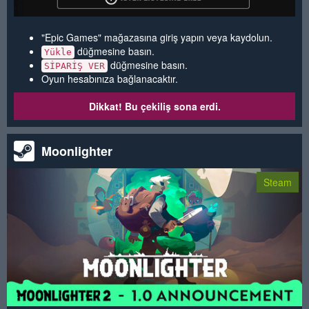
"Epic Games" mağazasına giriş yapın veya kaydolun.
düğmesine basın.
Yükle
düğmesine basın.
SİPARİŞ VER
Oyun hesabınıza bağlanacaktır.
Dikkat! Bu çekiliş sona erdi.
Moonlighter
Steam