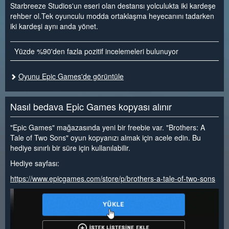
Starbreeze Studios'un eseri olan destansı yolculukta iki kardeşe
rehber ol.Tek oyunculu modda ortaklaşma heyecanını tadarken
iki kardeşi aynı anda yönet.
Yüzde %90'den fazla pozitif incelemeleri bulunuyor
Oyunu Epic Games'de görüntüle
Nasıl bedava Epic Games kopyası alınır
"Epic Games" mağazasında yeni bir freebie var. "Brothers: A
Tale of Two Sons" oyun kopyanızı almak için acele edin. Bu
hediye sınırlı bir süre için kullanılabilir.
Hediye sayfası:
https://www.epicgames.com/store/p/brothers-a-tale-of-two-sons