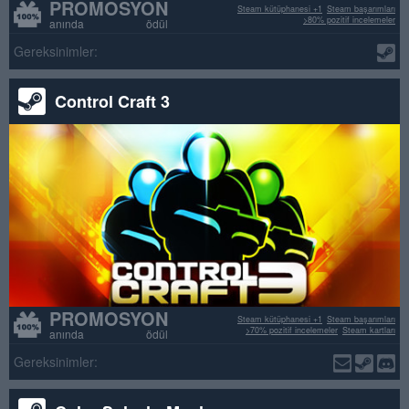
PROMOSYON
Steam kütüphanesi +1
Steam başarımları
>80% pozitif incelemeler
anında ödül
Gereksinimler:
Control Craft 3
PROMOSYON
Steam kütüphanesi +1
Steam başarımları
>70% pozitif incelemeler
Steam kartları
anında ödül
Gereksinimler: