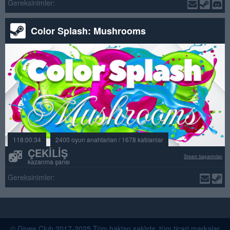
Gereksinimler:
Color Splash: Mushrooms
118:00:34
2400 oyun anahtarları / 1678 katılanlar
ÇEKILIŞ
Steam başarımları
kazanma şansı
Gereksinimler:
© Givee.Club 2017-2025 Tüm hakları saklıdır. tüm ticari markalar