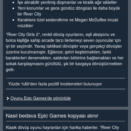
İşe alınabilir yenilmiş düşmanlar ve kiralık ağır sıkletler
Yeni konumlar ve gece gündüz döngüsü ile daha büyük
bir River City
Karaktere özel seslendirme ve Megan McDuffee imzalı
müzikler
"River City Girls 2", renkli dövüş oyunlarını, eşli aksiyonu ve
bolca kişiliğe sahip arcade tarzı ilerlemeyi seven oyuncular için
iyi bir seçimdir. Yavaş taktiksel dövüşler veya gerçekçi dövüşler
üzerine kurulmamıştır. Eğlence; şehri keşfetmekten, farklı
karakterleri denemekten, saldırıları birbirine bağlamaktan ve her
sokak karşılaşmasını gürültülü, şık bir kavgaya dönüştürmekten
gelir.
Yüzde %80'den fazla pozitif incelemeleri bulunuyor
Oyunu Epic Games'de görüntüle
Nasıl bedava Epic Games kopyası alınır
Klasik dövüş oyunu hayranları için harika haberler. "River City