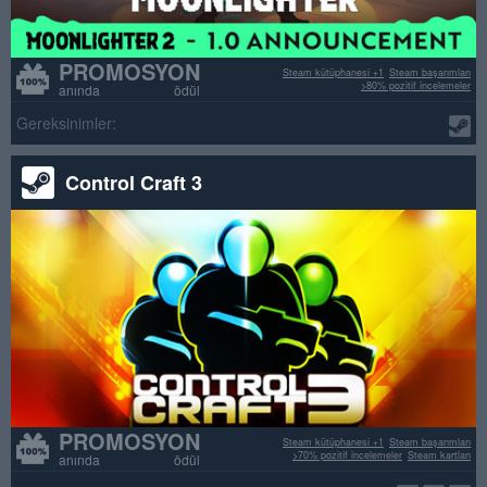
PROMOSYON
Steam kütüphanesi +1
Steam başarımları
>80% pozitif incelemeler
anında ödül
Gereksinimler:
Control Craft 3
PROMOSYON
Steam kütüphanesi +1
Steam başarımları
>70% pozitif incelemeler
Steam kartları
anında ödül