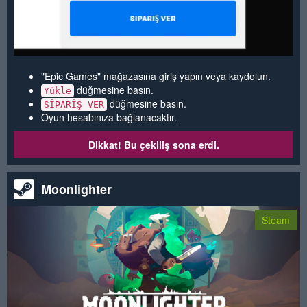
"Epic Games" mağazasına giriş yapın veya kaydolun.
düğmesine basın.
Yükle
düğmesine basın.
SİPARİŞ VER
Oyun hesabınıza bağlanacaktır.
Dikkat! Bu çekiliş sona erdi.
Moonlighter
Steam