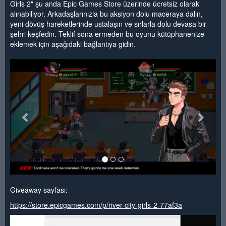
Girls 2" şu anda Epic Games Store üzerinde ücretsiz olarak
alınabiliyor. Arkadaşlarınızla bu aksiyon dolu maceraya dalın,
yeni dövüş hareketlerinde ustalaşın ve sırlarla dolu devasa bir
şehri keşfedin. Teklif sona ermeden bu oyunu kütüphanenize
eklemek için aşağıdaki bağlantıya gidin.
<
>
Giveaway sayfası:
https://store.epicgames.com/p/river-city-girls-2-77af3a