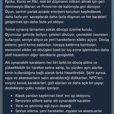
Kyoko, Kunio ve Riki, eski bir düşmanın intikam almak için geri
dönmesiyle Marian ve Provie'nin de katılımıyla geri dönüyor.
Oyun, serinin parlak arcade enerjisini korurken keşfedilecek
daha fazla yer, savaşılacak daha fazla düşman ve her karakteri
geliştirmek için daha fazla yol ekliyor.
Temel oynanış tamamen sokak dövüşü üzerine kurulu.
Oyuncular şehirde ilerliyor, çeteleri dövüyor, çevredeki nesneleri
kullanıyor, seviye atlıyor ve yeni hareketlerin kilidini açıyor. Dövüş
sistemi; gard kırma saldırıları, havaya kaldırma komboları,
elementel etkiler ve dövüşleri basit bir tuş ezme işleminden daha
aktif hissettiren diğer tekniklerle genişletildi.
Altı oynanabilir karakterin her biri farklı bir dövüş stiline ve
yükseltilebilir bir hareket setine sahip, bu yüzden aynı alanlar
kimin kullanıldığına bağlı olarak farklı hissettirebilir. Şehir ayrıca
eşya ve aksesuarların satın alınabileceği dükkanları, NPC'leri,
sürpriz konuk karakterleri, gizli alanları ve daha açık bir yapıyı
destekleyen çoklu rotaları içeriyor.
Klasik yandan kaydırmalı beat 'em up aksiyonu
Benzersiz stillere sahip altı oynanabilir karakter
Yerel ve çevrimiçi eşli oyun desteği
Seviye atlama, yeni hareketler, eşyalar ve aksesuarlar