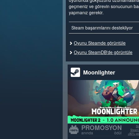
oyununda gökyüzünü uzunlamasına 
geçmeniz ve görevin sonucunun bağlı
yapmanız gerekir.
Steam başarımlarını destekliyor
Oyunu Steamde görüntüle
Oyunu SteamDB'de görüntüle
Moonlighter
PROMOSYON
St
Steam 
anında ödül
>80% poz