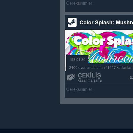
Gereksinimler:
Color Splash: Mush
153:01:36
2400 oyun anahtarları / 1627 katılanlar
ÇEKILIŞ
St
kazanma şansı
Gereksinimler: