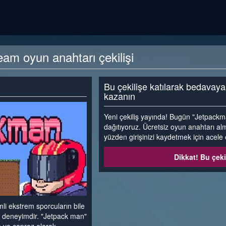
m oyun anahtarı çekilişi
Bu çekilişe katılarak bedavay
kazanın
Yeni çekiliş yayında! Bugün "Jetpack
dağıtıyoruz. Ücretsiz oyun anahtarı alm
yüzden girişinizi kaydetmek için acele 
Dikkat! Bu çeki
li ekstrem sporcuların bile
bir deneyimdir. "Jetpack man"