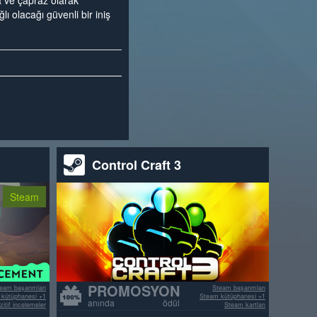
ve çapraz olarak
 olacağı güvenli bir iniş
Control Craft 3
Steam
PROMOSYON
eam başarımları
Steam başarımları
kütüphanesi +1
Steam kütüphanesi +1
anında ödül
itif incelemeler
Steam kartları
>70% pozitif incelemeler