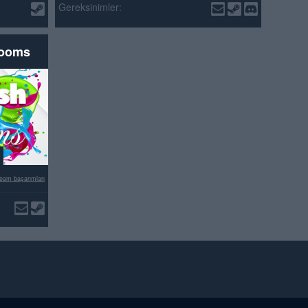
Gereksinimler:
rooms
eam başarımları