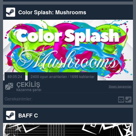
Color Splash: Mushrooms
89:05:24
2400 oyun anahtarları / 1699 katılanlar
ÇEKILIŞ
Steam başarımları
kazanma şansı
Gereksinimler:
BAFF C