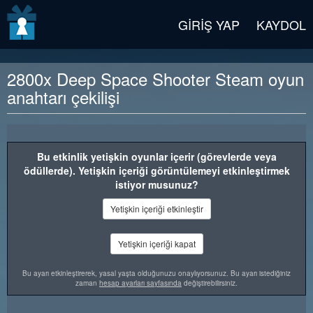
v2 beta
GIRIŞ YAP
KAYDOL
2800x Deep Space Shooter Steam oyun
anahtarı çekilişi
Ödül açıklaması
Bu etkinlik yetişkin oyunlar içerir (görevlerde veya
ödüllerde). Yetişkin içeriği görüntülemeyi etkinleştirmek
istiyor musunuz?
Yetişkin içeriği etkinleştir
Yetişkin içeriği kapat
Bu ayarı etkinleştirerek, yasal yaşta olduğunuzu onaylıyorsunuz. Bu ayarı istediğiniz
zaman
hesap ayarları sayfasında
değiştirebilirsiniz.
"Deep Space Shooter" klasik uzay savaşı üzerine kurulu