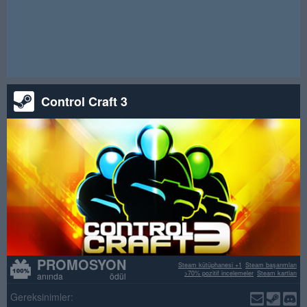
Dikkat! Bu çekiliş sona erdi.
Control Craft 3
PROMOSYON
Steam kütüphanesi +1
Steam başarımları
>70% pozitif incelemeler
Steam kartları
anında ödül
Gereksinimler: