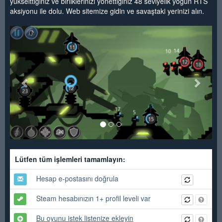
yükselttiğiniz ve birliklerinizi yönettiğiniz 48 seviyelik yoğun RTS
aksiyonu ile dolu. Web sitemize gidin ve savaştaki yerinizi alın.
<
>
Lütfen tüm işlemleri tamamlayın:
Hesap e-postasını doğrula
Steam hesabınızın 1+ profil leveli var
Bu oyunu istek listenize ekleyin