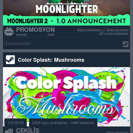
PROMOSYON
Steam kütüphanesi +1
Steam başarımları
>80% pozitif incelemeler
anında ödül
Gereksinimler:
Color Splash: Mushrooms
123:36:53
2400 oyun anahtarları / 1666 katılanlar
ÇEKILIŞ
Steam başarımları