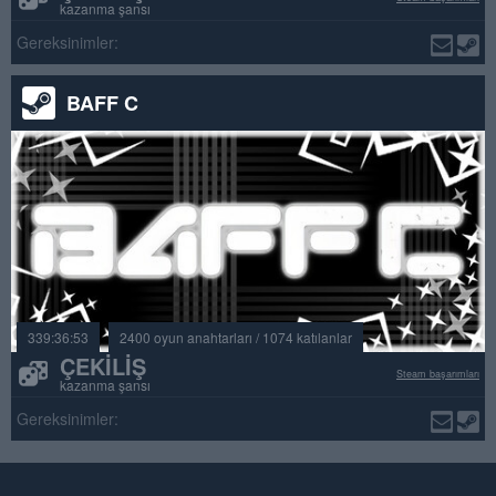
kazanma şansı
Gereksinimler:
BAFF C
339:36:53
2400 oyun anahtarları / 1074 katılanlar
ÇEKILIŞ
Steam başarımları
kazanma şansı
Gereksinimler: