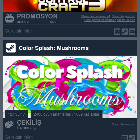
PROMOSYON
Steam kütüphanesi +1
Steam başarımları
>70% pozitif incelemeler
Steam kartları
anında ödül
Gereksinimler:
Color Splash: Mushrooms
121:35:47
2400 oyun anahtarları / 1669 katılanlar
ÇEKILIŞ
Steam başarımları
kazanma şansı
Gereksinimler: