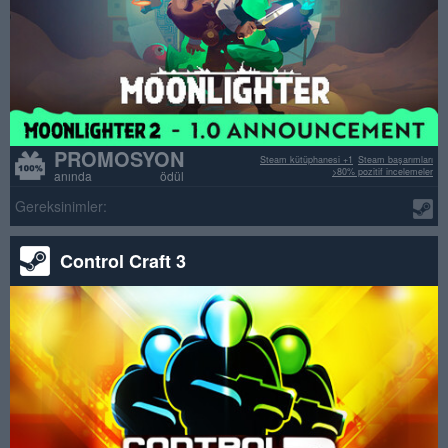
PROMOSYON
Steam kütüphanesi +1
Steam başarımları
>80% pozitif incelemeler
anında ödül
Gereksinimler:
Control Craft 3