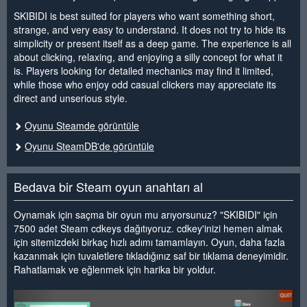
SKIBIDI is best suited for players who want something short,
strange, and very easy to understand. It does not try to hide its
simplicity or present itself as a deep game. The experience is all
about clicking, relaxing, and enjoying a silly concept for what it
is. Players looking for detailed mechanics may find it limited,
while those who enjoy odd casual clickers may appreciate its
direct and unserious style.
Oyunu Steamde görüntüle
Oyunu SteamDB'de görüntüle
Bedava bir Steam oyun anahtarı al
Oynamak için saçma bir oyun mu arıyorsunuz? "SKIBIDI" için
7500 adet Steam cdkeys dağıtıyoruz. cdkey'inizi hemen almak
için sitemizdeki birkaç hızlı adımı tamamlayın. Oyun, daha fazla
kazanmak için tuvaletlere tıkladığınız saf bir tıklama deneyimidir.
Rahatlamak ve eğlenmek için harika bir yoldur.
<
>