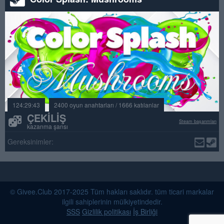
124:29:43
2400 oyun anahtarları / 1666 katılanlar
ÇEKILIŞ
Steam başarımları
kazanma şansı
Gereksinimler:
© Givee.Club 2017-2025 Tüm hakları saklıdır. tüm ticari markalar
ilgili sahiplerinin mülkiyetindedir.
SSS
Gizlilik politikası
İş Birliği