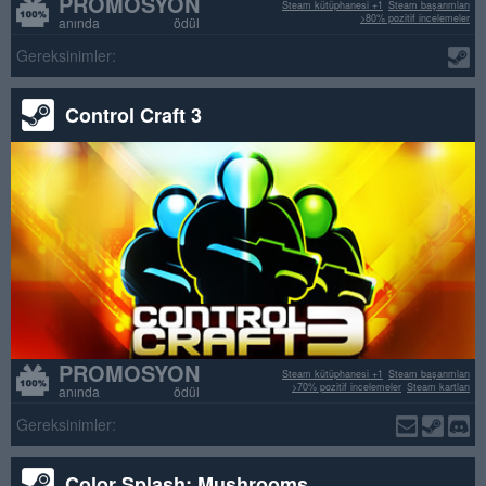
PROMOSYON
Steam kütüphanesi +1
Steam başarımları
>80% pozitif incelemeler
anında ödül
Gereksinimler:
Control Craft 3
PROMOSYON
Steam kütüphanesi +1
Steam başarımları
>70% pozitif incelemeler
Steam kartları
anında ödül
Gereksinimler:
Color Splash: Mushrooms