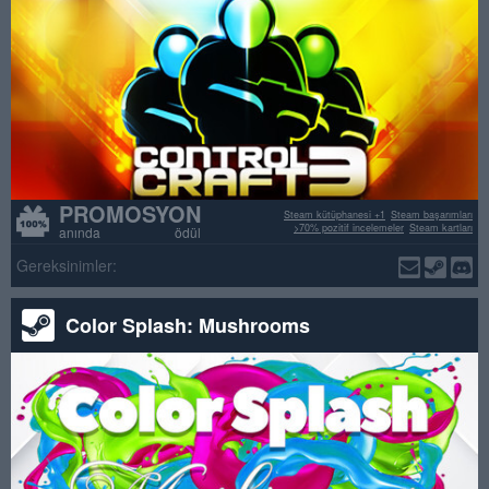
PROMOSYON
Steam kütüphanesi +1
Steam başarımları
>70% pozitif incelemeler
Steam kartları
anında ödül
Gereksinimler:
Color Splash: Mushrooms