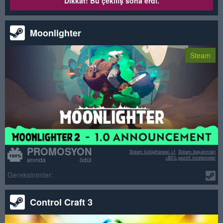
Dikkat! Bu çekiliş sona erdi.
Moonlighter
Steam
PROMOSYON
Steam kütüphanesi +1
Steam başarımları
>80% pozitif incelemeler
anında ödül
Gereksinimler:
Control Craft 3