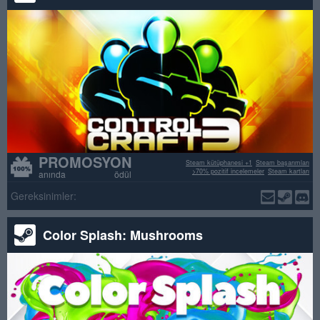
PROMOSYON
Steam kütüphanesi +1
Steam başarımları
>70% pozitif incelemeler
Steam kartları
anında ödül
Gereksinimler:
Color Splash: Mushrooms