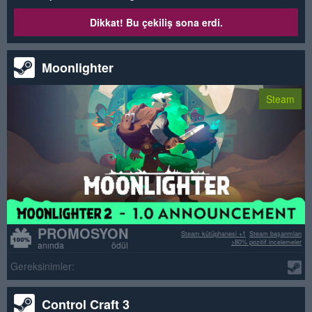
Dikkat! Bu çekiliş sona erdi.
Moonlighter
Steam
PROMOSYON
Steam kütüphanesi +1
Steam başarımları
>80% pozitif incelemeler
anında ödül
Gereksinimler:
Control Craft 3