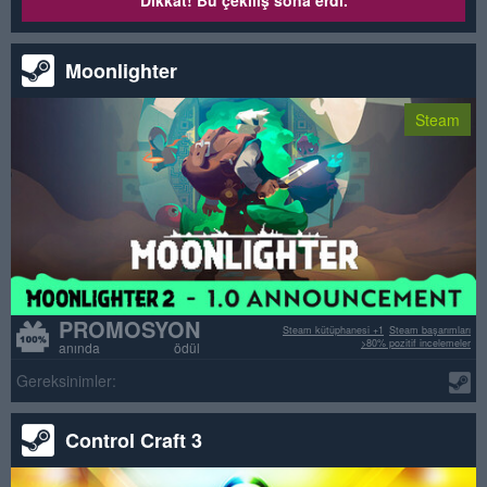
Moonlighter
Steam
PROMOSYON
Steam kütüphanesi +1
Steam başarımları
>80% pozitif incelemeler
anında ödül
Gereksinimler:
Control Craft 3