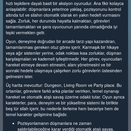
hızlı tepkilere dayalı basit bir aksiyon oyunudur. Ana fikir kolayca
anlaşılabilir: düşmanlara yeterince yaklaş, pozisyonunu kontrol
altında tut ve silahın otomatik olarak en yakın hedefi vurmasını
sağla. Zorluk, her durumda hayatta kalmaktan, görevleri
tamamlamaktan ve şans oyuncunun yanında olmadığında iyi
tepki vermekten gelir.
Oyun, deneyime doğrudan bir arcade tarzı yapı kazandıran,
tamamlanması gereken otuz görev içerir. Karmaşık bir hikaye
veya ağır sistemler yerine, odak noktası kısa zorluklar, düşman
karşılaşmaları ve kademeli iyileştirmedir. Her görev, oyuncudan
hareket etmeye devam etmesini, alanı yönetmesini ve bir
sonraki hedefe ulaşmaya çalışırken zorlu görevlerin üstesinden
gelmesini ister.
Üç harita mevcuttur: Dungeon, Living Room ve Party place. Bu
ortamlar, görevlere farklı arka planlar verirken, temel oynanışı
hareket ve otomatik atışlı savaş üzerine odaklı tutar. Oyun ayrıca
karakterler, para, deneyim ve bir yükseltme sistemi ile birlikte
beş tür silah içerir, bu nedenle ilerleme hem beceriye hem de
temel karakter gelişimine bağlıdır.
Pozisyonlamanın düşmanlara ne zaman
saldırılabileceğine karar verdiği otomatik atışlı savaş.