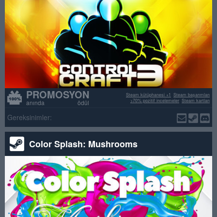
PROMOSYON
Steam kütüphanesi +1
Steam başarımları
>70% pozitif incelemeler
Steam kartları
anında ödül
Gereksinimler:
Color Splash: Mushrooms