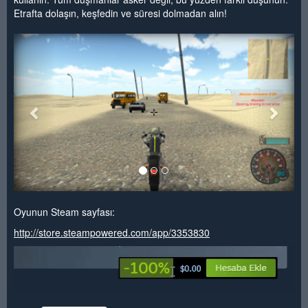
Etrafta dolaşın, keşfedin ve süresi dolmadan alın!
<
>
Oyunun Steam sayfası:
http://store.steampowered.com/app/3353830