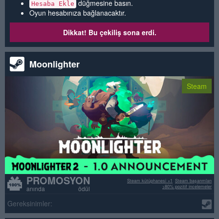
düğmesine basın.
Hesaba Ekle
Oyun hesabınıza bağlanacaktır.
Dikkat! Bu çekiliş sona erdi.
Moonlighter
Steam
PROMOSYON
Steam kütüphanesi +1
Steam başarımları
>80% pozitif incelemeler
anında ödül
Gereksinimler: