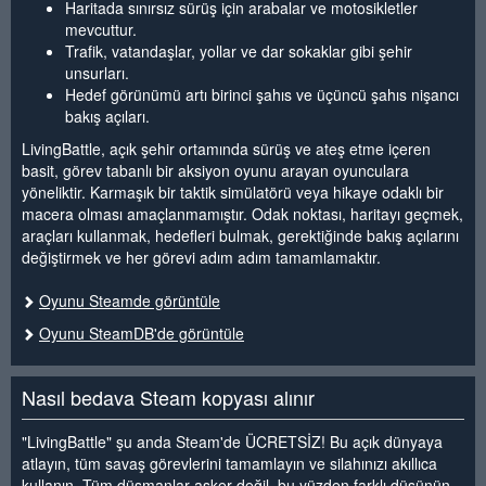
Haritada sınırsız sürüş için arabalar ve motosikletler
mevcuttur.
Trafik, vatandaşlar, yollar ve dar sokaklar gibi şehir
unsurları.
Hedef görünümü artı birinci şahıs ve üçüncü şahıs nişancı
bakış açıları.
LivingBattle, açık şehir ortamında sürüş ve ateş etme içeren
basit, görev tabanlı bir aksiyon oyunu arayan oyunculara
yöneliktir. Karmaşık bir taktik simülatörü veya hikaye odaklı bir
macera olması amaçlanmamıştır. Odak noktası, haritayı geçmek,
araçları kullanmak, hedefleri bulmak, gerektiğinde bakış açılarını
değiştirmek ve her görevi adım adım tamamlamaktır.
Oyunu Steamde görüntüle
Oyunu SteamDB'de görüntüle
Nasıl bedava Steam kopyası alınır
"LivingBattle" şu anda Steam'de ÜCRETSİZ! Bu açık dünyaya
atlayın, tüm savaş görevlerini tamamlayın ve silahınızı akıllıca
kullanın. Tüm düşmanlar asker değil, bu yüzden farklı düşünün.