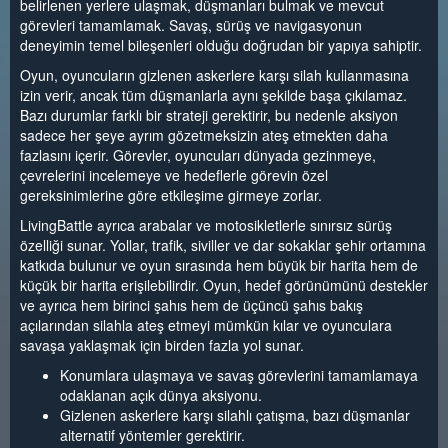
belirlenen yerlere ulaşmak, düşmanları bulmak ve mevcut
görevleri tamamlamak. Savaş, sürüş ve navigasyonun
deneyimin temel bileşenleri olduğu doğrudan bir yapıya sahiptir.
Oyun, oyuncuların gizlenen askerlere karşı silah kullanmasına
izin verir, ancak tüm düşmanlarla aynı şekilde başa çıkılamaz.
Bazı durumlar farklı bir strateji gerektirir, bu nedenle aksiyon
sadece her şeye ayrım gözetmeksizin ateş etmekten daha
fazlasını içerir. Görevler, oyuncuları dünyada gezinmeye,
çevrelerini incelemeye ve hedeflerle görevin özel
gereksinimlerine göre etkileşime girmeye zorlar.
LivingBattle ayrıca arabalar ve motosikletlerle sınırsız sürüş
özelliği sunar. Yollar, trafik, siviller ve dar sokaklar şehir ortamına
katkıda bulunur ve oyun sırasında hem büyük bir harita hem de
küçük bir harita erişilebilirdir. Oyun, hedef görünümünü destekler
ve ayrıca hem birinci şahıs hem de üçüncü şahıs bakış
açılarından silahla ateş etmeyi mümkün kılar ve oyunculara
savaşa yaklaşmak için birden fazla yol sunar.
Konumlara ulaşmaya ve savaş görevlerini tamamlamaya
odaklanan açık dünya aksiyonu.
Gizlenen askerlere karşı silahlı çatışma, bazı düşmanlar
alternatif yöntemler gerektirir.