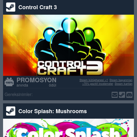
Control Craft 3
PROMOSYON
Steam kütüphanesi +1
Steam başarımları
>70% pozitif incelemeler
Steam kartları
anında ödül
Gereksinimler:
Color Splash: Mushrooms