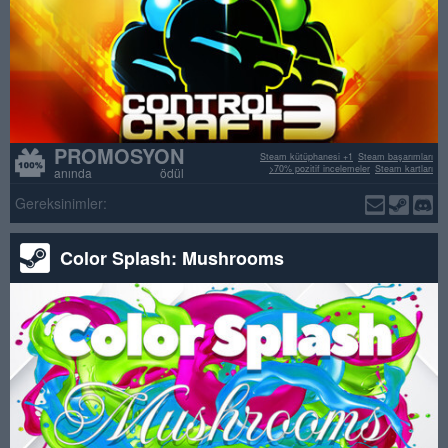
PROMOSYON
Steam kütüphanesi +1
Steam başarımları
>70% pozitif incelemeler
Steam kartları
anında ödül
Gereksinimler:
Color Splash: Mushrooms