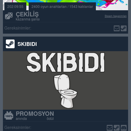
202:09:55
2400 oyun anahtarları / 1543 katılanlar
ÇEKILIŞ
Steam başarımları
kazanma şansı
Gereksinimler:
SKIBIDI
PROMOSYON
anında ödül
Gereksinimler: