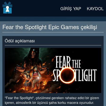
v2 beta
GIRIŞ YAP
KAYDOL
Fear the Spotlight Epic Games çekilişi
Ödül açıklaması
"Fear the Spotlight", çözülmesi gereken rahatsız edici bir gizem
içeren, atmosferik bir üçüncü şahıs korku macera oyunudur.