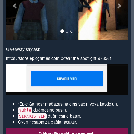
Giveaway sayfası:
https://store.epicgames.com/p/fear-the-spotlight-97656f
"Epic Games" mağazasına giriş yapın veya kaydolun.
düğmesine basın.
Yükle
düğmesine basın.
SİPARİŞ VER
Oyun hesabınıza bağlanacaktır.
Dikkat! Bu çekiliş sona erdi.