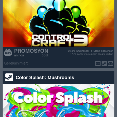
PROMOSYON
Steam kütüphanesi +1
Steam başarımları
>70% pozitif incelemeler
Steam kartları
anında ödül
Gereksinimler:
Color Splash: Mushrooms