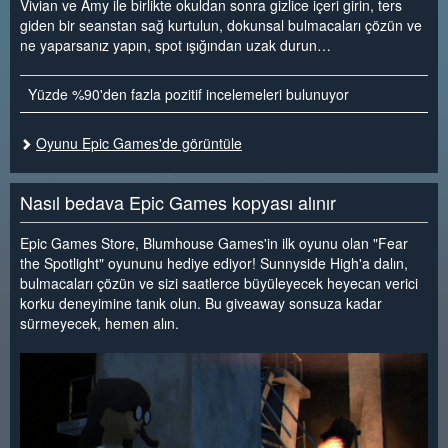
Vivian ve Amy ile birlikte okuldan sonra gizlice içeri girin, ters
giden bir seanstan sağ kurtulun, dokunsal bulmacaları çözün ve
ne yaparsanız yapın, spot ışığından uzak durun…
Yüzde %90'den fazla pozitif incelemeleri bulunuyor
Oyunu Epic Games'de görüntüle
Nasıl bedava Epic Games kopyası alınır
Epic Games Store, Blumhouse Games'in ilk oyunu olan "Fear
the Spotlight" oyununu hediye ediyor! Sunnyside High'a dalın,
bulmacaları çözün ve sizi saatlerce büyüleyecek heyecan verici
korku deneyimine tanık olun. Bu giveaway sonsuza kadar
sürmeyecek, hemen alın.
<
>