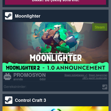
Moonlighter
Steam
PROMOSYON
Steam kütüphanesi +1
Steam başarımları
>80% pozitif incelemeler
anında ödül
Gereksinimler:
Control Craft 3