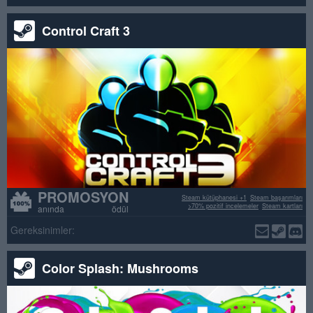
Control Craft 3
PROMOSYON
Steam kütüphanesi +1
Steam başarımları
>70% pozitif incelemeler
Steam kartları
anında ödül
Gereksinimler:
Color Splash: Mushrooms