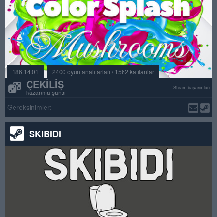
186:14:01
2400 oyun anahtarları / 1562 katılanlar
ÇEKILIŞ
Steam başarımları
kazanma şansı
Gereksinimler:
SKIBIDI