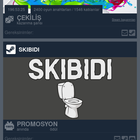
196:53:25
2400 oyun anahtarları / 1546 katılanlar
ÇEKILIŞ
Steam başarımları
kazanma şansı
Gereksinimler:
SKIBIDI
PROMOSYON
anında ödül
Gereksinimler: