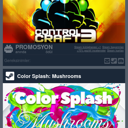
PROMOSYON
Steam kütüphanesi +1
Steam başarımları
>70% pozitif incelemeler
Steam kartları
anında ödül
Gereksinimler:
Color Splash: Mushrooms