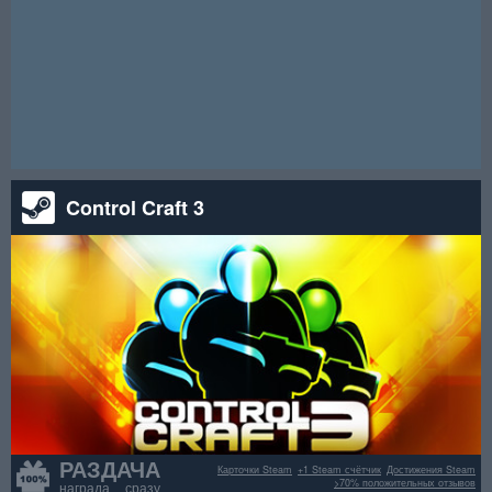
хаотичным юмором и откровенным контентом. Помогите
наивной Эмилии выжить после неожиданной встречи с
бунтующей бандой гоблинов в пещере. Разыгрывается 3000
БЕСПЛАТНЫХ ключей! Участвуйте сейчас, но
предупреждаем: контент 18+!
Внимание! Данный розыгрыш уже окончен.
Control Craft 3
РАЗДАЧА
Карточки Steam
+1 Steam счётчик
Достижения Steam
>70% положительных отзывов
награда сразу