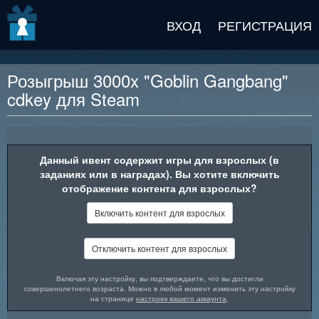
v2 beta
ВХОД
РЕГИСТРАЦИЯ
Розыгрыш 3000x "Goblin Gangbang"
cdkey для Steam
Описание награды
Данный ивент содержит игры для взрослых (в
заданиях или в наградах). Вы хотите включить
отображение контента для взрослых?
Включить контент для взрослых
Отключить контент для взрослых
Включая эту настройку, вы подтверждаете, что вы достигли
совершенолетнего возраста. Можно в любой момент изменить эту настройку
на странице
настроек вашего аккаунта
.
Погрузитесь в захватывающий мир очарования и открытий в