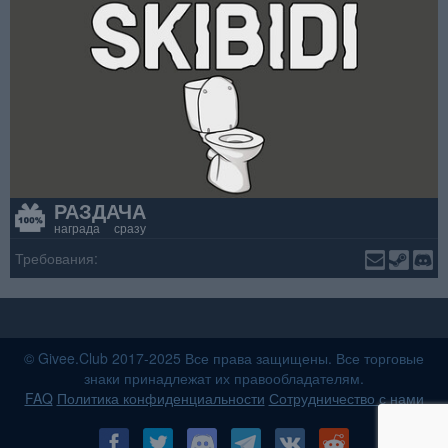
РАЗДАЧА
награда сразу
Требования:
© Givee.Club 2017-2025 Все права защищены. Все торговые
знаки принадлежат их правообладателям.
FAQ
Политика конфиденциальности
Сотрудничество с нами