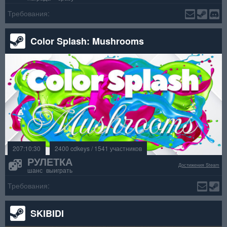
Требования:
Color Splash: Mushrooms
207:10:30
2400 cdkeys / 1541 участников
РУЛЕТКА
Достижения Steam
шанс выиграть
Требования:
SKIBIDI