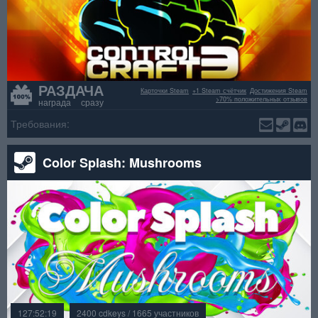
РАЗДАЧА
Карточки Steam
+1 Steam счётчик
Достижения Steam
>70% положительных отзывов
награда сразу
Требования:
Color Splash: Mushrooms
127:52:19
2400 cdkeys / 1665 участников