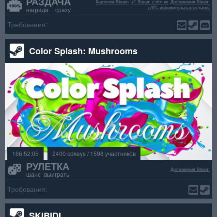
РАЗДАЧА
Карточки Steam
+1 Steam счётчик
Достижения Steam
>70% положительных отзывов
награда сразу
Требования:
Color Splash: Mushrooms
166:52:05
2400 cdkeys / 1598 участников
РУЛЕТКА
Достижения Steam
шанс выиграть
Требования:
SKIBIDI