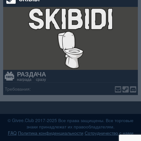
РАЗДАЧА
награда сразу
Требования:
© Givee.Club 2017-2025 Все права защищены. Все торговые
знаки принадлежат их правообладателям.
FAQ
Политика конфиденциальности
Сотрудничество с нами