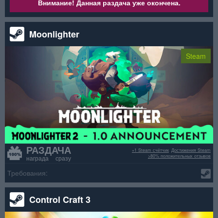
Внимание! Данная раздача уже окончена.
Moonlighter
Steam
РАЗДАЧА
+1 Steam счётчик
Достижения Steam
>80% положительных отзывов
награда сразу
Требования:
Control Craft 3