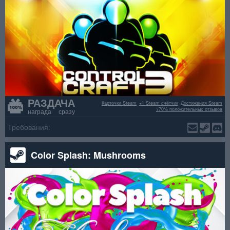
РАЗДАЧА
Карточки Steam
+1 Steam счётчик
Достижения Steam
>70% положительных отзывов
награда сразу
Требования:
Color Splash: Mushrooms