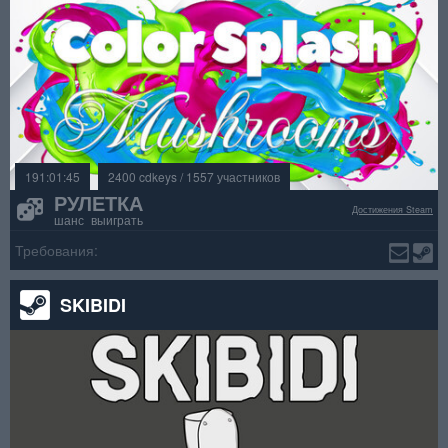
191:01:45
2400 cdkeys / 1557 участников
РУЛЕТКА
Достижения Steam
шанс выиграть
Требования:
SKIBIDI