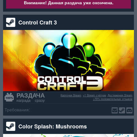
Внимание! Данная раздача уже окончена.
Control Craft 3
РАЗДАЧА
Карточки Steam
+1 Steam счётчик
Достижения Steam
>70% положительных отзывов
награда сразу
Требования:
Color Splash: Mushrooms