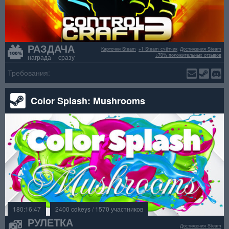
РАЗДАЧА
Карточки Steam
+1 Steam счётчик
Достижения Steam
>70% положительных отзывов
награда сразу
Требования:
Color Splash: Mushrooms
180:16:47
2400 cdkeys / 1570 участников
РУЛЕТКА
Достижения Steam