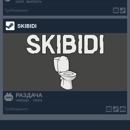
шанс выиграть
Требования:
SKIBIDI
РАЗДАЧА
награда сразу
Требования: