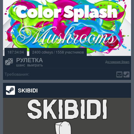
187:34:04
2400 cdkeys / 1558 участников
РУЛЕТКА
Достижения Steam
шанс выиграть
Требования:
SKIBIDI