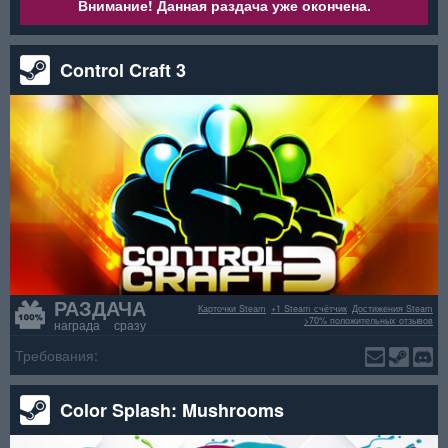
Внимание! Данная раздача уже окончена.
Control Craft 3
РАЗДАЧА
Карточки Steam
+1 Steam счётчик
Достижения Steam
>70% положительных отзывов
награда сразу
Требования:
Color Splash: Mushrooms