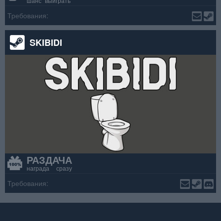
шанс выиграть
Требования:
SKIBIDI
РАЗДАЧА
награда сразу
Требования: