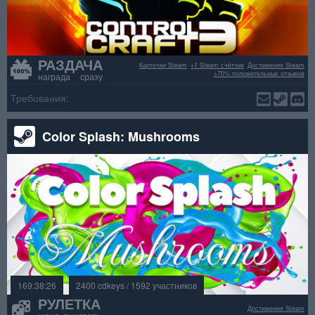
РАЗДАЧА
Карточки Steam
+1 Steam счётчик
Достижения Steam
>70% положительных отзывов
награда сразу
Требования:
Color Splash: Mushrooms
169:38:26
2400 cdkeys / 1592 участников
РУЛЕТКА
Достижения Steam