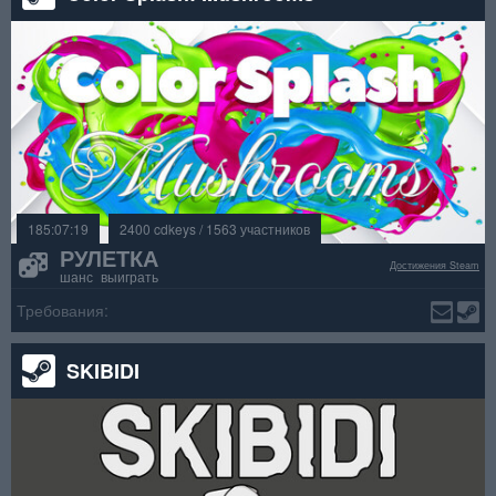
185:07:19
2400 cdkeys / 1563 участников
РУЛЕТКА
Достижения Steam
шанс выиграть
Требования:
SKIBIDI