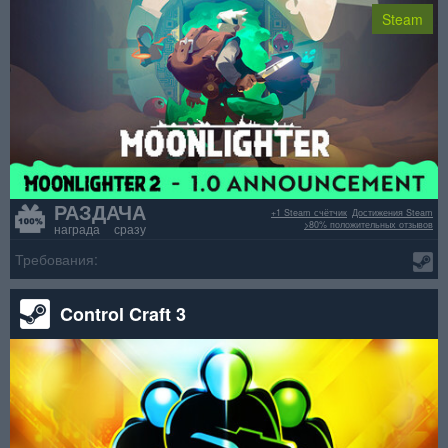
Steam
РАЗДАЧА
+1 Steam счётчик
Достижения Steam
>80% положительных отзывов
награда сразу
Требования:
Control Craft 3