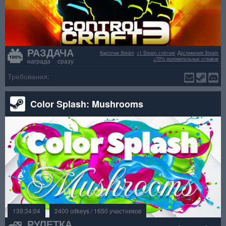
РАЗДАЧА
Карточки Steam
+1 Steam счётчик
Достижения Steam
>70% положительных отзывов
награда сразу
Требования:
Color Splash: Mushrooms
139:34:04
2400 cdkeys / 1650 участников
РУЛЕТКА