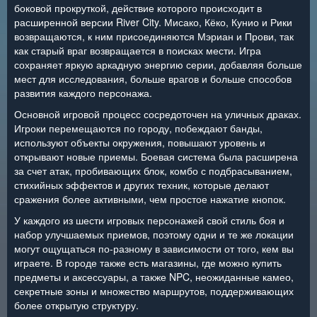
боковой прокруткой, действие которого происходит в
расширенной версии River City. Мисако, Кёко, Кунио и Рики
возвращаются, к ним присоединяются Мэриан и Прови, так
как старый враг возвращается в поисках мести. Игра
сохраняет яркую аркадную энергию серии, добавляя больше
мест для исследования, больше врагов и больше способов
развития каждого персонажа.
Основной игровой процесс сосредоточен на уличных драках.
Игроки перемещаются по городу, побеждают банды,
используют объекты окружения, повышают уровень и
открывают новые приемы. Боевая система была расширена
за счет атак, пробивающих блок, комбо с подбрасыванием,
стихийных эффектов и других техник, которые делают
сражения более активными, чем простое нажатие кнопок.
У каждого из шести игровых персонажей свой стиль боя и
набор улучшаемых приемов, поэтому одни и те же локации
могут ощущаться по-разному в зависимости от того, кем вы
играете. В городе также есть магазины, где можно купить
предметы и аксессуары, а также NPC, неожиданные камео,
секретные зоны и множество маршрутов, поддерживающих
более открытую структуру.