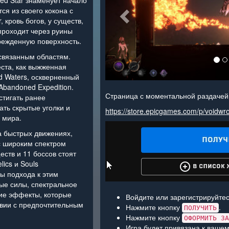
ed Star знаменует начало
ся из своего кокона с
, кровь богов, у существ,
проходит через руины
оврежденную поверхность.
связанным областям.
ста, как выжженная
d Waters, оскверненный
Abandoned Expedition.
Страница с моментальной раздачей
стигать ранее
ать скрытые уголки и
https://store.epicgames.com/p/voidwr
 мира.
а быстрых движениях,
с широким спектром
еств и 11 боссов стоят
ics и Souls
ы подхода к этим
ые силы, спектральное
гие эффекты, которые
Войдите или зарегистрируйтес
твии с предпочтительным
Нажмите кнопку
.
ПОЛУЧИТЬ
Нажмите кнопку
ОФОРМИТЬ ЗА
Игра будет привязана к вашем