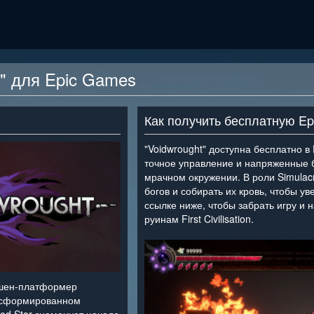
t" для Epic Games
Как получить бесплатную E
"Voidwrought" доступна бесплатно в 
точное управление и напряженные б
мрачном окружении. В роли Simulac
богов и собирать их кровь, чтобы у
ссылке ниже, чтобы забрать игру и 
руинам First Civilisation.
<
кшен-платформер
, сформированном