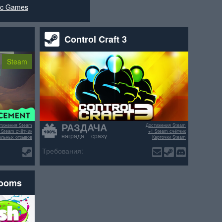
ic Games
Control Craft 3
Steam
РАЗДАЧА
тижения Steam
Достижения Steam
 Steam счётчик
+1 Steam счётчик
награда сразу
ельных отзывов
Карточки Steam
>70% положительных отзывов
Требования:
rooms