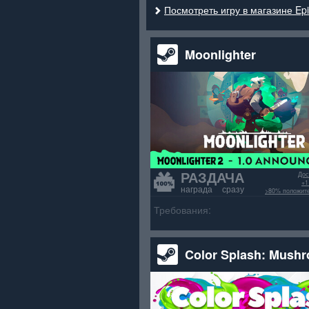
Посмотреть игру в магазине Ep
Moonlighter
РАЗДАЧА
Дос
+1
награда сразу
>80% положит
Требования:
Color Splash: Mush