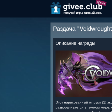
v2 beta
Раздача "Voidwrough
Описание награды
Этот нарисованный от руки 2D э
разворачивается в темном мире