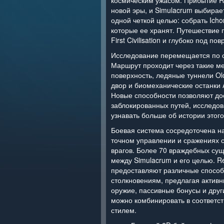
космическим ужасом. Прибытие R
новой эры, и Simulacrum выбирает
одной четкой целью: собрать Ichor
которые ее хранят. Путешествие 
First Civilisation и глубоко под п
Исследование перемещается по 
Маршрут проходит через такие ме
поверхность, ледяные туннели Ol
двор и биомеханические останки 
Новые способности позволяют до
заблокированных путей, исследов
узнавать больше об истории этого
Боевая система сосредоточена н
точном управлении и сражениях 
врагов. Более 70 враждебных сущ
между Simulacrum и его целью. Rel
предоставляют различные способ
столкновениям, предлагая активн
оружие, пассивные бонусы и дру
можно комбинировать в соответс
стилем.