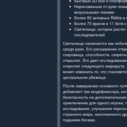
Быстрый 2D бой и платфор
Нарисованные от руки лока
визуальными темами
Более 50 активных Relics и
Более 70 врагов и 11 битв 
Святилище, которое растет
последователей
Святилище начинается как неболь
среди руин. Его расширение отк
сокровища, способности, секрет
открытия. Это дает исследовани
открытия следующего маршрута, т
может изменить то, что становитс
центральном убежище.
После завершения основного пу
добавляет три модификатора, ко
безопасность на дополнительную 
приключение для одного игрока, 
исследования, улучшения персон
странного мира, наполненного д
падшими богами.