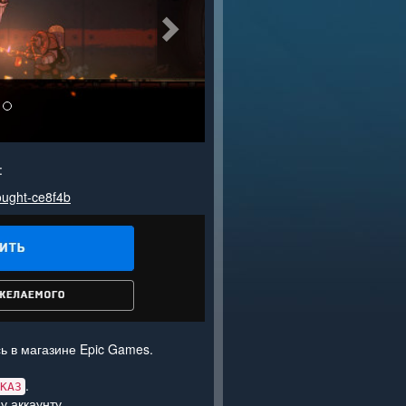
:
ought-ce8f4b
ь в магазине Epic Games.
.
КАЗ
у аккаунту.