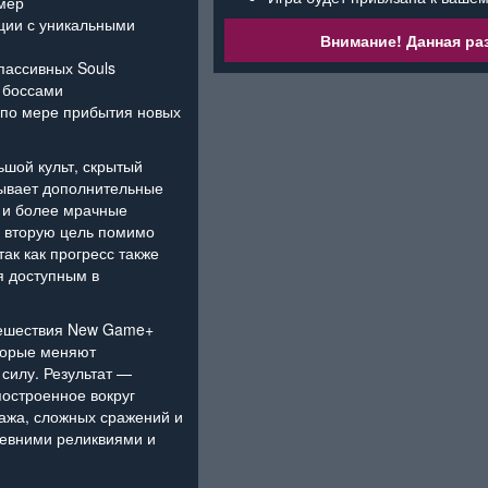
мер
ции с уникальными
Внимание! Данная раз
 пассивных Souls
с боссами
 по мере прибытия новых
шой культ, скрытый
рывает дополнительные
ы и более мрачные
ю вторую цель помимо
ак как прогресс также
я доступным в
тешествия New Game+
торые меняют
силу. Результат —
построенное вокруг
ажа, сложных сражений и
ревними реликвиями и