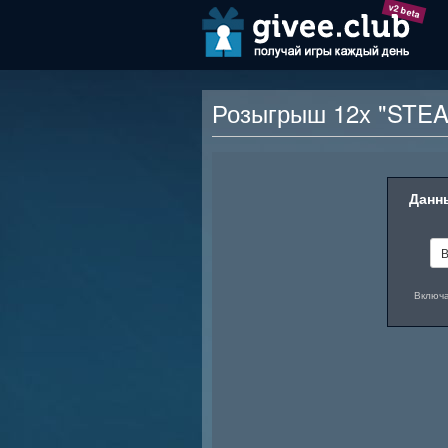
v2 beta
Розыгрыш 12x "STEA
Описание награды
Данны
В
Включа
Средства в размере 5$ на платфо
помощью можно купить одну из т