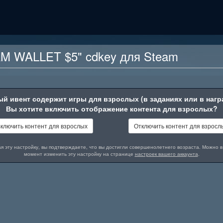
M WALLET $5" cdkey для Steam
Участвуйте в розыгрыше бе
й ивент содержит игры для взрослых (в заданиях или в нагр
Вам везет? Примите участие в наше
Вы хотите включить отображение контента для взрослых?
выиграть 1 из 12 cdkeys кошелька 
Просто выполните необходимые шаг
ключить контент для взрослых
Отключить контент для взросл
отсчетом. Победители будут выбран
P.S. Это мероприятие предназначено
я эту настройку, вы подтверждаете, что вы достигли совершенолетнего возраста. Можно 
момент изменить эту настройку на странице
наличия игр Steam только для взрос
настроек вашего аккаунта
.
Внимание! Данный ро
рме Steam. С их
ысяч игр презентованных