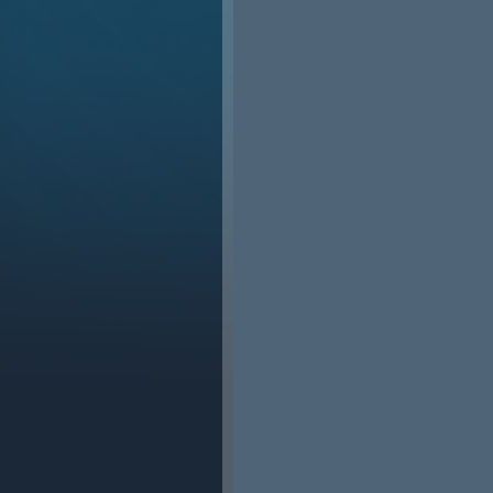
на Steam или совершить микропл
Control Craft 3
РАЗДАЧА
Дос
+1
награда сразу
>70% положит
Требования:
SKIBIDI