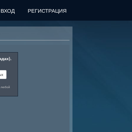
ВХОД
РЕГИСТРАЦИЯ
сплатных Steam ключей
адах).
й лотерее, чтобы получить шанс
Steam номиналом 5 долларов США.
и и следите за обратным
ых
ы случайным образом в конце!
 только для взрослых из-за
в любой
лых в заданиях.
зыгрыш уже окончен.