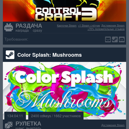
РАЗДАЧА
Карточки Steam
+1 Steam счётчик
Достижения Steam
>70% положительных отзывов
награда сразу
Требования:
Color Splash: Mushrooms
134:04:11
2400 cdkeys / 1662 участников
РУЛЕТКА
Достижения Steam
шанс выиграть