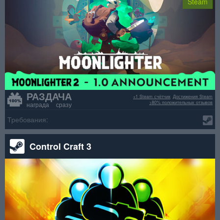
Steam
РАЗДАЧА
+1 Steam счётчик
Достижения Steam
>80% положительных отзывов
награда сразу
Требования:
Control Craft 3