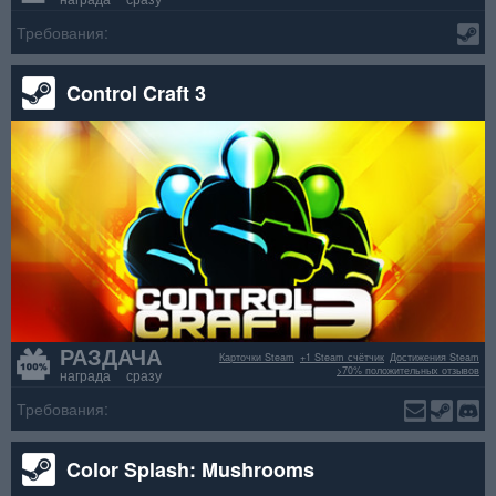
Требования:
Control Craft 3
РАЗДАЧА
Карточки Steam
+1 Steam счётчик
Достижения Steam
>70% положительных отзывов
награда сразу
Требования:
Color Splash: Mushrooms