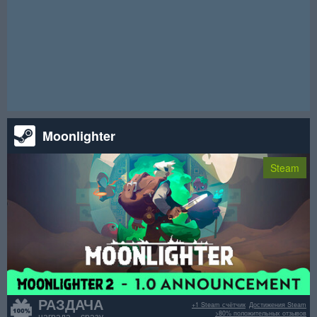
закончится, случайным образом будут выбраны 3000
победителей, которые получат cdkey игры. "Sassy Cybergirl"
— это футуристическая головоломка с потрясающими
кибердевушками, стильной графикой и расслабляющим
саундтреком. Участвуй сейчас и удачи!
Внимание! Данный розыгрыш уже окончен.
Moonlighter
Steam
РАЗДАЧА
+1 Steam счётчик
Достижения Steam
>80% положительных отзывов
награда сразу