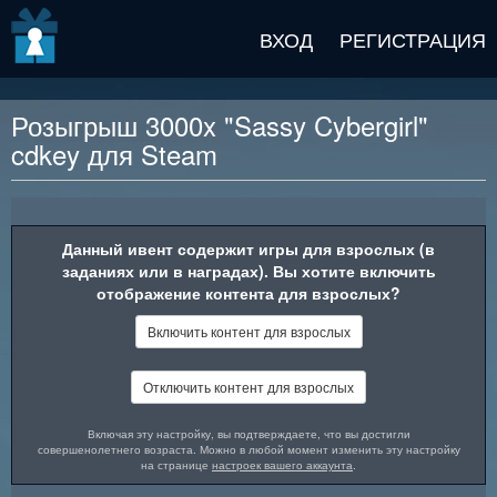
v2 beta
ВХОД
РЕГИСТРАЦИЯ
Розыгрыш 3000x "Sassy Cybergirl"
cdkey для Steam
Описание награды
Данный ивент содержит игры для взрослых (в
заданиях или в наградах). Вы хотите включить
отображение контента для взрослых?
Включить контент для взрослых
Отключить контент для взрослых
Включая эту настройку, вы подтверждаете, что вы достигли
совершенолетнего возраста. Можно в любой момент изменить эту настройку
на странице
настроек вашего аккаунта
.
"Sassy Cybergirl" — это увлекательная и захватывающая