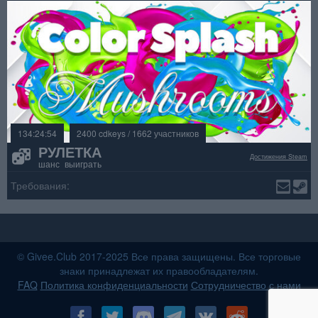
134:24:54
2400 cdkeys / 1662 участников
РУЛЕТКА
Достижения Steam
шанс выиграть
Требования:
© Givee.Club 2017-2025 Все права защищены. Все торговые
знаки принадлежат их правообладателям.
FAQ
Политика конфиденциальности
Сотрудничество с нами