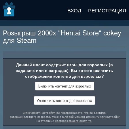
v2 beta
ВХОД
РЕГИСТРАЦИЯ
Розыгрыш 2000x "Hentai Store" cdkey
для Steam
Описание награды
Данный ивент содержит игры для взрослых (в
заданиях или в наградах). Вы хотите включить
отображение контента для взрослых?
Включить контент для взрослых
Отключить контент для взрослых
Включая эту настройку, вы подтверждаете, что вы достигли
совершенолетнего возраста. Можно в любой момент изменить эту настройку
на странице
настроек вашего аккаунта
.
"Hentai Store" - Решай головоломки разной сложности в