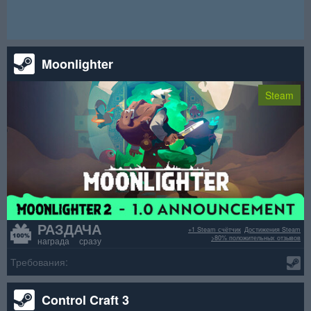
Внимание! Данный розыгрыш уже окончен.
Moonlighter
Steam
РАЗДАЧА
+1 Steam счётчик
Достижения Steam
>80% положительных отзывов
награда сразу
Требования:
Control Craft 3