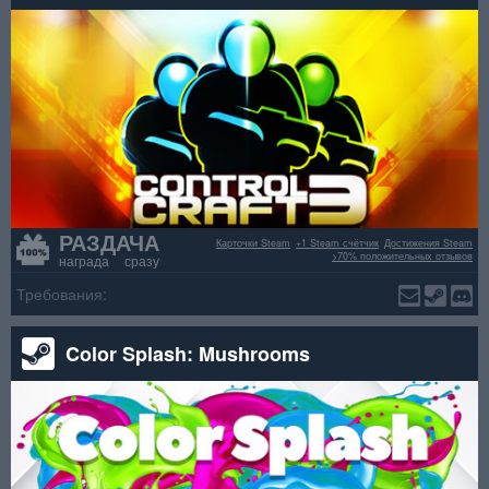
РАЗДАЧА
Карточки Steam
+1 Steam счётчик
Достижения Steam
>70% положительных отзывов
награда сразу
Требования:
Color Splash: Mushrooms