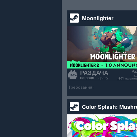
Moonlighter
РАЗДАЧА
Дос
+1
награда сразу
>80% положит
Требования:
Color Splash: Mush