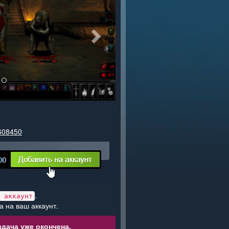
1608450
.
 аккаунт
а на ваш аккаунт.
дача уже окончена.