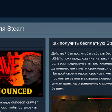
для Steam
Как получить бесплатную S
Действуй быстро, чтобы забрать бес
Steam, пока предложение не законч
ролевом подземелье ты заключаешь
демонические силы и сражаешься с
Настрой своего героя, сразись с же
проклятые земли в захватывающем
упусти шанс на ограниченную момен
бездну.
<
 жанре dungeon crawler,
лом, чтобы остановить