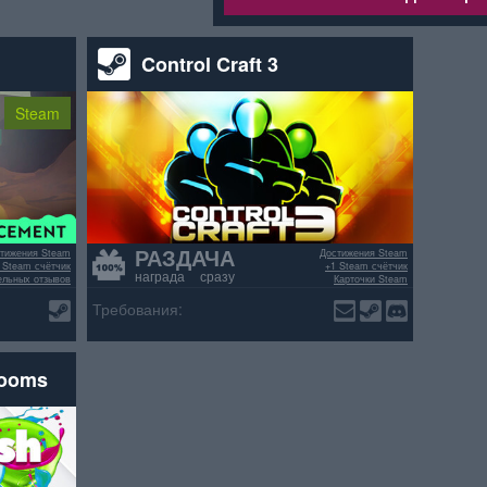
Control Craft 3
Steam
РАЗДАЧА
тижения Steam
Достижения Steam
 Steam счётчик
+1 Steam счётчик
награда сразу
ельных отзывов
Карточки Steam
>70% положительных отзывов
Требования:
rooms