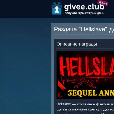
v2 beta
Раздача "Hellslave" 
Описание награды
Hellslave — это тёмное фэнтези в
где вы заключаете сделку с Дьяво