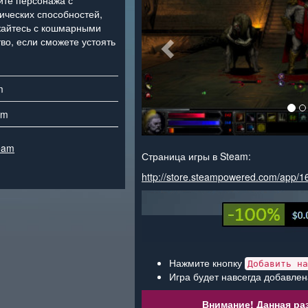
йте персонажа с
ческих способностей,
жайтесь с кошмарными
во, если сможете устоять
m
am
eam
Страница игры в Steam:
http://store.steampowered.com/app/
Нажмите кнопку
Добавить на
Игра будет навсегда добавлен
Внимание! Данная раз