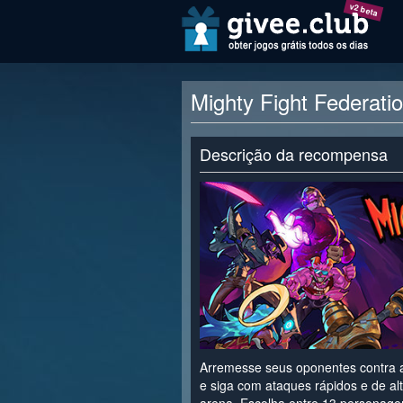
v2 beta
Mighty Fight Federati
Descrição da recompensa
Arremesse seus oponentes contra a
e siga com ataques rápidos e de al