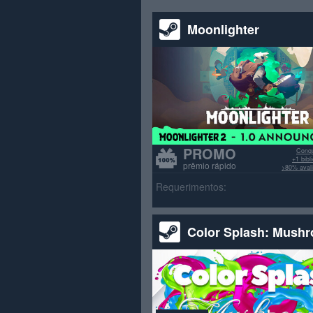
Moonlighter
PROMO
Conqu
+1 bib
prêmio rápido
>80% avali
Requerimentos:
Color Splash: Mush