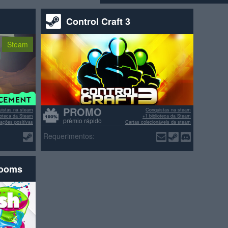
Control Craft 3
Steam
PROMO
istas na steam
Conquistas na steam
lioteca da Steam
+1 biblioteca da Steam
prêmio rápido
ações positivas
Cartas colecionáveis da steam
>70% avaliações positivas
Requerimentos:
rooms