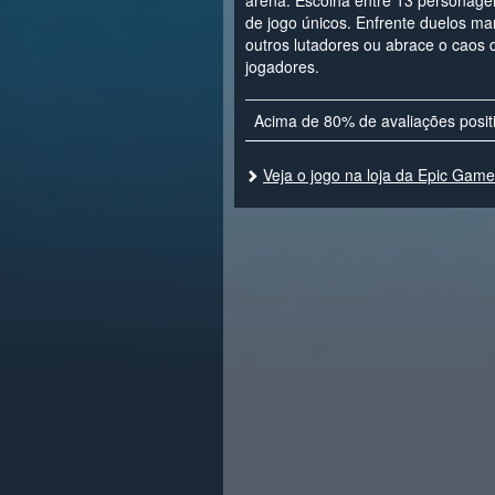
arena. Escolha entre 13 personagen
de jogo únicos. Enfrente duelos m
outros lutadores ou abrace o caos d
jogadores.
Acima de 80% de avaliações posit
Veja o jogo na loja da Epic Gam