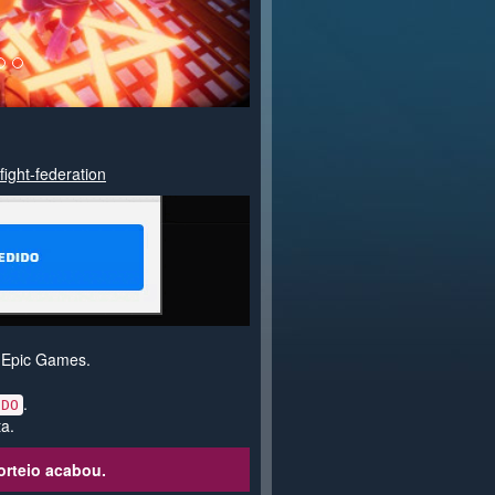
fight-federation
a Epic Games.
.
IDO
a.
orteio acabou.