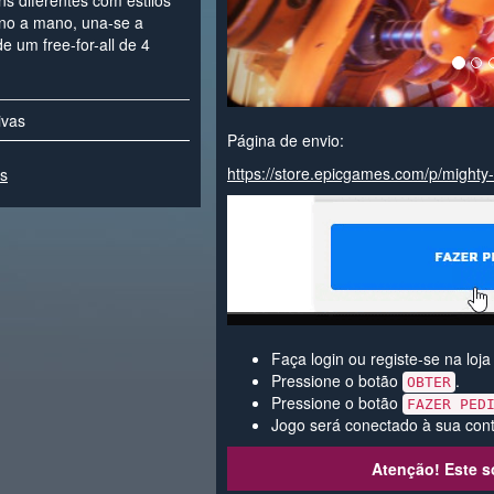
s diferentes com estilos
ano a mano, una-se a
e um free-for-all de 4
ivas
Página de envio:
https://store.epicgames.com/p/mighty-
es
Faça login ou registe-se na loj
Pressione o botão
.
OBTER
Pressione o botão
FAZER PED
Jogo será conectado à sua cont
Atenção! Este s